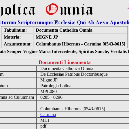
Tabulinum:
Documenta Catholica Omnia
Materia:
MIGNE JP
Argumentum:
Columbanus Hibernus - Carmina [0543-0615]
ta Semper Virgine Maria Intercedente, Spiritus Sancte, Veritati
Documenti Lineamenta
o
Documenta Catholica Omnia
um
De Ecclesiae Patribus Doctoribusque
Migne JP
ntum
Patrologia Latina
n
MPL080
mna ad Culumnam
0285 - 0296
Columbanus Hibernus [0543-0615]
Carmina
MLT
pdf