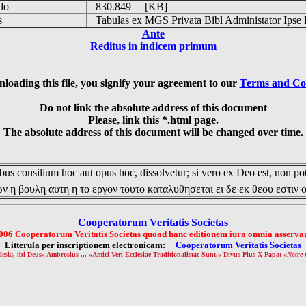
udo
830.849 [KB]
is
Tabulas ex MGS Privata Bibl Administator Ipse 
Ante
Reditus in indicem primum
loading this file, you signify your agreement to our
Terms and Co
Do not link the absolute address of this document
Please, link this *.html page.
The absolute address of this document will be changed over time.
us consilium hoc aut opus hoc, dissolvetur; si vero ex Deo est, non pot
ν η βουλη αυτη η το εργον τουτο καταλυθησεται ει δε εκ θεου εστιν 
Cooperatorum Veritatis Societas
006 Cooperatorum Veritatis Societas quoad hanc editionem iura omnia asservan
Litterula per inscriptionem electronicam:
Cooperatorum Veritatis Societas
lesia, ibi Deus» Ambrosius ... «Amici Veri Ecclesiae Traditionalistae Sunt.» Divus Pius X Papa: «
Notre 