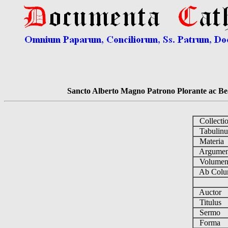
Sancto Alberto Magno Patrono Plorante ac Bea
Collecti
Tabulin
Materia
Argume
Volume
Ab Colu
Auctor
Titulus
Sermo
Forma