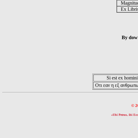
Magnit
Ex Libr
By down
Si est ex hominib
Οτι εαν η εξ ανθρωπω
© 2
«Ubi Petrus, ibi Ecc