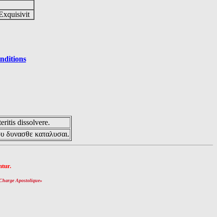
Exquisivit
nditions
eritis dissolvere.
ου δυνασθε καταλυσαι.
tur.
Charge Apostolique
»