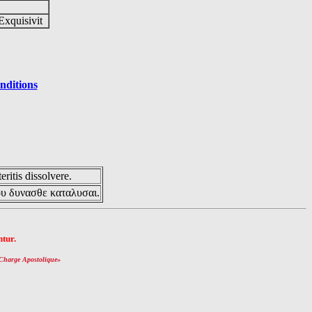
Exquisivit
nditions
eritis dissolvere.
ου δυνασθε καταλυσαι.
tur.
Charge Apostolique
»