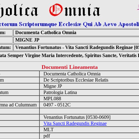
um:
Documenta Catholica Omnia
MIGNE JP
tum:
Venantius Fortunatus - Vita Sancti Radegundis Reginae [0
ta Semper Virgine Maria Intercedente, Spiritus Sancte, Veritati
Documenti Lineamenta
o
Documenta Catholica Omnia
um
De Scriptoribus Ecclesiae Relatis
Migne JP
ntum
Patrologia Latina
n
MPL088
mna ad Culumnam
0497 - 0512C
Venantius Fortunatus [0530-0609]
Vita Sancti Radegundis Reginae
MLT
pdf