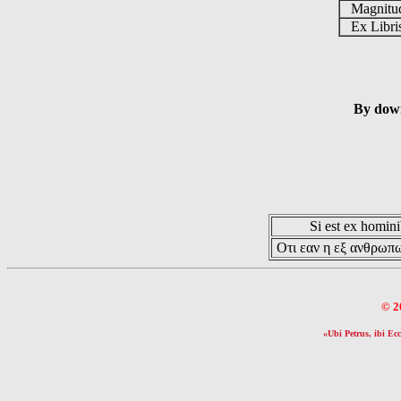
Magnit
Ex Libr
By down
Si est ex hominib
Οτι εαν η εξ ανθρωπω
© 2
«Ubi Petrus, ibi Ecc