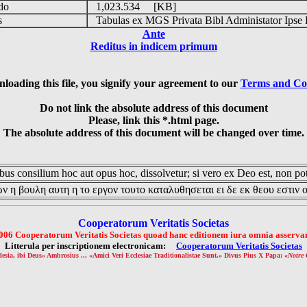
udo
1,023.534 [KB]
is
Tabulas ex MGS Privata Bibl Administator Ipse 
Ante
Reditus in indicem primum
loading this file, you signify your agreement to our
Terms and Co
Do not link the absolute address of this document
Please, link this *.html page.
The absolute address of this document will be changed over time.
us consilium hoc aut opus hoc, dissolvetur; si vero ex Deo est, non pot
ν η βουλη αυτη η το εργον τουτο καταλυθησεται ει δε εκ θεου εστιν 
Cooperatorum Veritatis Societas
006 Cooperatorum Veritatis Societas quoad hanc editionem iura omnia asservan
Litterula per inscriptionem electronicam:
Cooperatorum Veritatis Societas
lesia, ibi Deus» Ambrosius ... «Amici Veri Ecclesiae Traditionalistae Sunt.» Divus Pius X Papa: «
Notre 