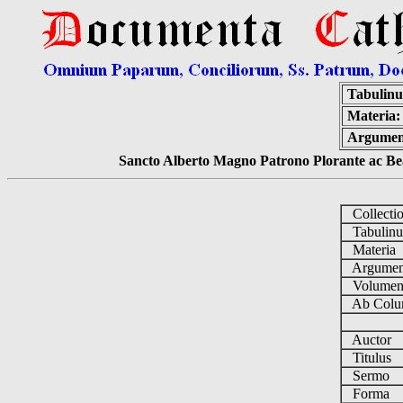
Tabulin
Materia:
Argumen
Sancto Alberto Magno Patrono Plorante ac Bea
Collecti
Tabulin
Materia
Argume
Volume
Ab Colu
Auctor
Titulus
Sermo
Forma