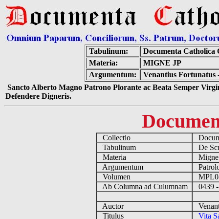
Tabulinum:
Documenta Catholica
Materia:
MIGNE JP
Argumentum:
Venantius Fortunatus - 
Sancto Alberto Magno Patrono Plorante ac Beata Semper Virgin
Defendere Digneris.
Documen
Collectio
Docume
Tabulinum
De Scri
Materia
Migne
Argumentum
Patrolo
Volumen
MPL0
Ab Columna ad Culumnam
0439 -
Auctor
Venanti
Titulus
Vita S