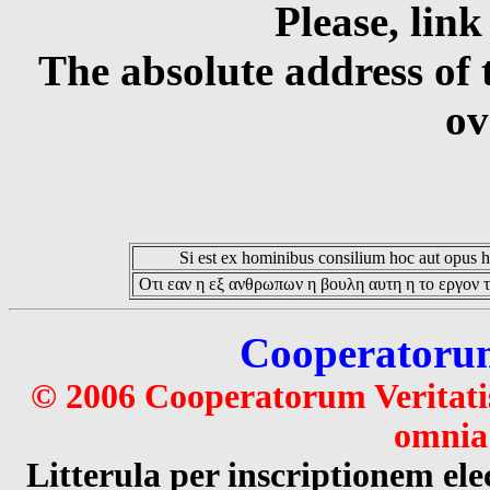
Please, link
The absolute address of 
ov
Si est ex hominibus consilium hoc aut opus hoc
Οτι εαν η εξ ανθρωπων η βουλη αυτη η το εργον τ
Cooperatorum 
© 2006 Cooperatorum Veritatis
omnia 
Litterula per inscriptionem 