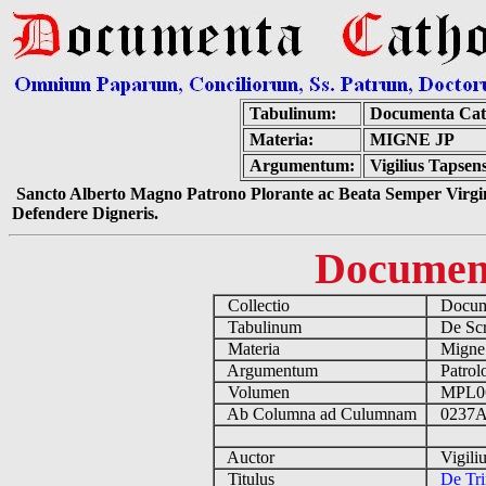
Tabulinum:
Documenta Cat
Materia:
MIGNE JP
Argumentum:
Vigilius Tapsen
Sancto Alberto Magno Patrono Plorante ac Beata Semper Virgin
Defendere Digneris.
Documen
Collectio
Docume
Tabulinum
De Scri
Materia
Migne
Argumentum
Patrolo
Volumen
MPL0
Ab Columna ad Culumnam
0237A
Auctor
Vigiliu
Titulus
De Tri