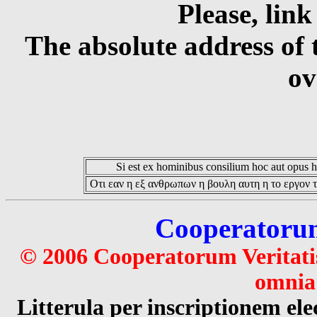
Please, link
The absolute address of 
ov
Si est ex hominibus consilium hoc aut opus hoc
Οτι εαν η εξ ανθρωπων η βουλη αυτη η το εργον τ
Cooperatorum 
© 2006 Cooperatorum Veritatis
omnia 
Litterula per inscriptionem 