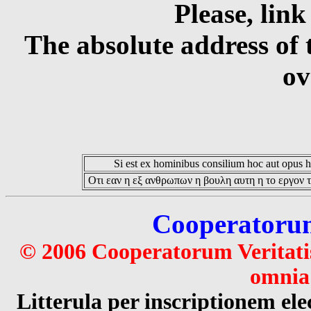
Please, link
The absolute address of 
ov
Si est ex hominibus consilium hoc aut opus hoc
Οτι εαν η εξ ανθρωπων η βουλη αυτη η το εργον τ
Cooperatorum 
© 2006 Cooperatorum Veritatis
omnia 
Litterula per inscriptionem 