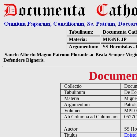
Tabulinum:
Documenta Cath
Materia:
MIGNE JP
Argumentum:
SS Hormisdas - E
Sancto Alberto Magno Patrono Plorante ac Beata Semper Virgin
Defendere Digneris.
Documen
Collectio
Docume
Tabulinum
De Eccl
Materia
Migne
Argumentum
Patrolo
Volumen
MPL0
Ab Columna ad Culumnam
0527C
Auctor
SS Hor
Titulus
Episto