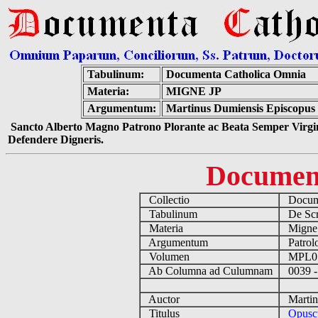
Tabulinum:
Documenta Catholica Omnia
Materia:
MIGNE JP
Argumentum:
Martinus Dumiensis Episcopus 
Sancto Alberto Magno Patrono Plorante ac Beata Semper Virgin
Defendere Digneris.
Documen
Collectio
Docume
Tabulinum
De Scri
Materia
Migne
Argumentum
Patrolo
Volumen
MPL0
Ab Columna ad Culumnam
0039 -
Auctor
Martinu
Titulus
Opuscu