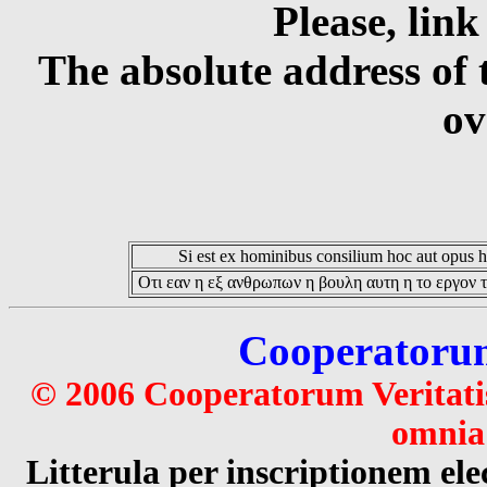
Please, link
The absolute address of 
ov
Si est ex hominibus consilium hoc aut opus hoc
Οτι εαν η εξ ανθρωπων η βουλη αυτη η το εργον τ
Cooperatorum 
© 2006 Cooperatorum Veritatis
omnia 
Litterula per inscriptionem 