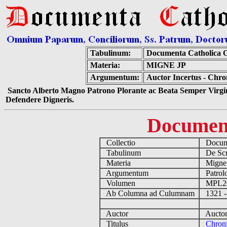
Tabulinum:
Documenta Catholica 
Materia:
MIGNE JP
Argumentum:
Auctor Incertus - Chro
Sancto Alberto Magno Patrono Plorante ac Beata Semper Virgin
Defendere Digneris.
Documen
Collectio
Docume
Tabulinum
De Scri
Materia
Migne
Argumentum
Patrolo
Volumen
MPL2
Ab Columna ad Culumnam
1321 -
Auctor
Auctor 
Titulus
Chroni