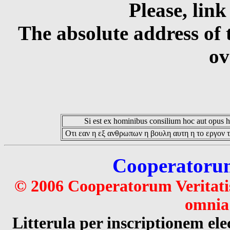
Please, link
The absolute address of 
ov
Si est ex hominibus consilium hoc aut opus hoc
Οτι εαν η εξ ανθρωπων η βουλη αυτη η το εργον τ
Cooperatorum 
© 2006 Cooperatorum Veritatis
omnia 
Litterula per inscriptionem 