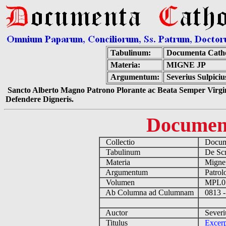
Tabulinum:
Documenta Cath
Materia:
MIGNE JP
Argumentum:
Severius Sulpici
Sancto Alberto Magno Patrono Plorante ac Beata Semper Virgin
Defendere Digneris.
Documen
Collectio
Docume
Tabulinum
De Scri
Materia
Migne
Argumentum
Patrolo
Volumen
MPL0
Ab Columna ad Culumnam
0813 -
Auctor
Severiu
Titulus
Excerp