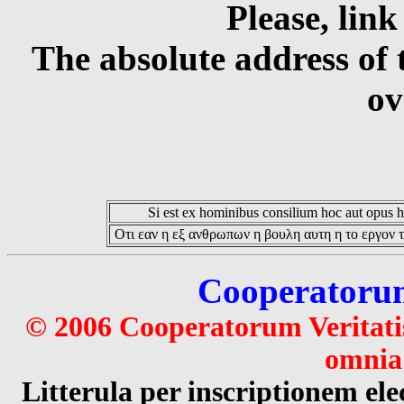
Please, link
The absolute address of 
ov
Si est ex hominibus consilium hoc aut opus hoc
Οτι εαν η εξ ανθρωπων η βουλη αυτη η το εργον τ
Cooperatorum 
© 2006 Cooperatorum Veritatis
omnia 
Litterula per inscriptionem 