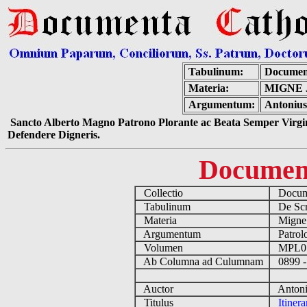
Tabulinum:
Documen
Materia:
MIGNE 
Argumentum:
Antonius
Sancto Alberto Magno Patrono Plorante ac Beata Semper Virgin
Defendere Digneris.
Documen
Collectio
Docume
Tabulinum
De Scri
Materia
Migne
Argumentum
Patrolo
Volumen
MPL0
Ab Columna ad Culumnam
0899 -
Auctor
Antoniu
Titulus
Itiner