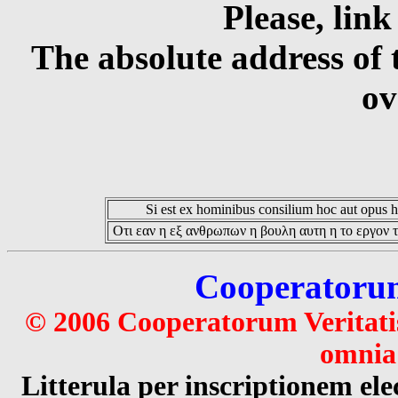
Please, link
The absolute address of 
ov
Si est ex hominibus consilium hoc aut opus hoc
Οτι εαν η εξ ανθρωπων η βουλη αυτη η το εργον τ
Cooperatorum 
© 2006 Cooperatorum Veritatis
omnia 
Litterula per inscriptionem 