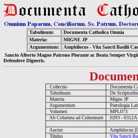
Tabulinum:
Documenta Catholica Omnia
Materia:
MIGNE JP
Argumentum:
Amphilocus - Vita Sancti Basilii C
Sancto Alberto Magno Patrono Plorante ac Beata Semper Virgin
Defendere Digneris.
Documen
Collectio
Documenta Ca
Tabulinum
De Scriptoribu
Materia
Migne JP
Argumentum
Patrologia La
Volumen
MPL073
Ab Columna ad Culumnam
0293 - 0312
Auctor
Amphilocus [
Titulus
Vita Sancti Ba