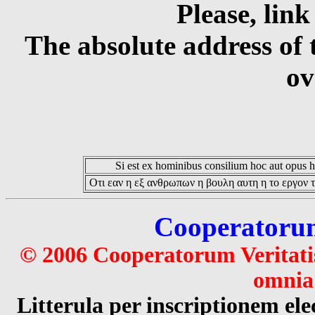
Please, link
The absolute address of 
ov
Si est ex hominibus consilium hoc aut opus hoc
Οτι εαν η εξ ανθρωπων η βουλη αυτη η το εργον τ
Cooperatorum 
© 2006 Cooperatorum Veritatis
omnia 
Litterula per inscriptionem 