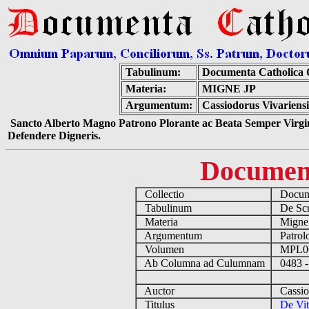
Tabulinum:
Documenta Catholica
Materia:
MIGNE JP
Argumentum:
Cassiodorus Vivariensi
Sancto Alberto Magno Patrono Plorante ac Beata Semper Virgin
Defendere Digneris.
Documen
Collectio
Docume
Tabulinum
De Scri
Materia
Migne
Argumentum
Patrolo
Volumen
MPL0
Ab Columna ad Culumnam
0483 -
Auctor
Cassiod
Titulus
De Vit