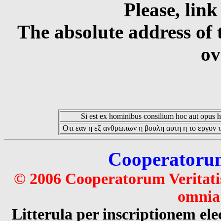
Please, link
The absolute address of 
ov
Si est ex hominibus consilium hoc aut opus hoc
Οτι εαν η εξ ανθρωπων η βουλη αυτη η το εργον τ
Cooperatorum 
© 2006 Cooperatorum Veritatis
omnia 
Litterula per inscriptionem 