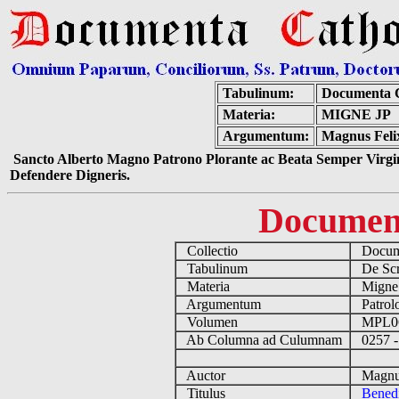
Tabulinum:
Documenta C
Materia:
MIGNE JP
Argumentum:
Magnus Felix
Sancto Alberto Magno Patrono Plorante ac Beata Semper Virgin
Defendere Digneris.
Documen
Collectio
Docume
Tabulinum
De Scri
Materia
Migne
Argumentum
Patrolo
Volumen
MPL0
Ab Columna ad Culumnam
0257 -
Auctor
Magnus 
Titulus
Benedi