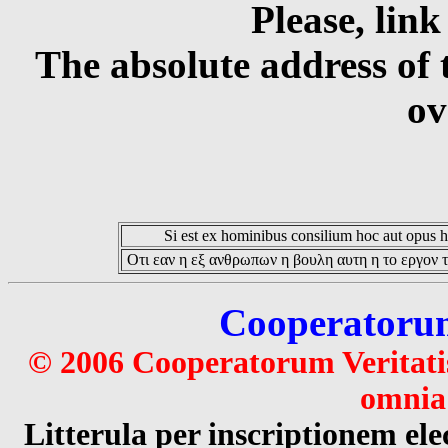
Please, link
The absolute address of 
ov
Si est ex hominibus consilium hoc aut opus hoc
Οτι εαν η εξ ανθρωπων η βουλη αυτη η το εργον τ
Cooperatorum 
© 2006 Cooperatorum Veritatis
omnia 
Litterula per inscriptionem 