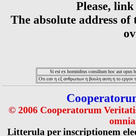
Please, link
The absolute address of 
ov
Si est ex hominibus consilium hoc aut opus hoc
Οτι εαν η εξ ανθρωπων η βουλη αυτη η το εργον τ
Cooperatorum 
© 2006 Cooperatorum Veritatis
omnia 
Litterula per inscriptionem 