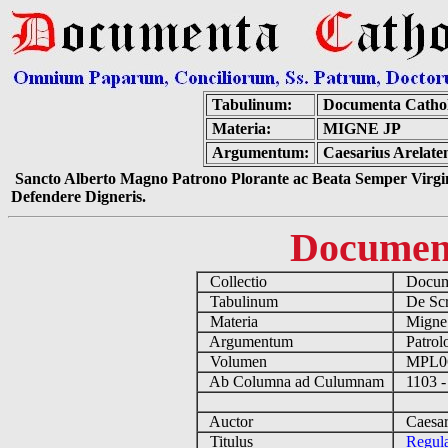
Tabulinum:
Documenta Catho
Materia:
MIGNE JP
Argumentum:
Caesarius Arelaten
Sancto Alberto Magno Patrono Plorante ac Beata Semper Virgin
Defendere Digneris.
Documen
Collectio
Docume
Tabulinum
De Scri
Materia
Migne
Argumentum
Patrolo
Volumen
MPL0
Ab Columna ad Culumnam
1103 -
Auctor
Caesari
Titulus
Regula