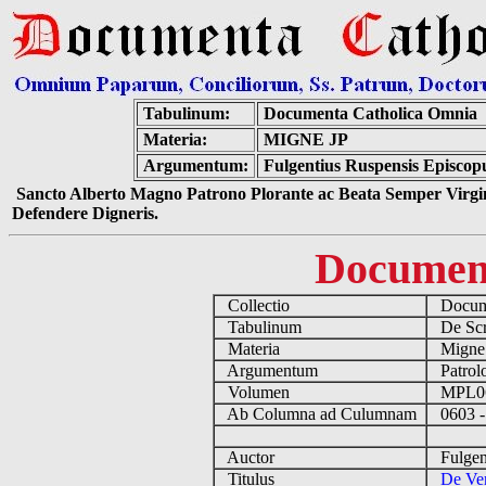
Tabulinum:
Documenta Catholica Omnia
Materia:
MIGNE JP
Argumentum:
Fulgentius Ruspensis Episcopu
Sancto Alberto Magno Patrono Plorante ac Beata Semper Virgin
Defendere Digneris.
Documen
Collectio
Docume
Tabulinum
De Scri
Materia
Migne
Argumentum
Patrolo
Volumen
MPL0
Ab Columna ad Culumnam
0603 -
Auctor
Fulgent
Titulus
De Ver