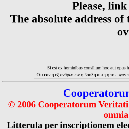
Please, link
The absolute address of 
ov
Si est ex hominibus consilium hoc aut opus hoc
Οτι εαν η εξ ανθρωπων η βουλη αυτη η το εργον τ
Cooperatorum 
© 2006 Cooperatorum Veritatis
omnia 
Litterula per inscriptionem 