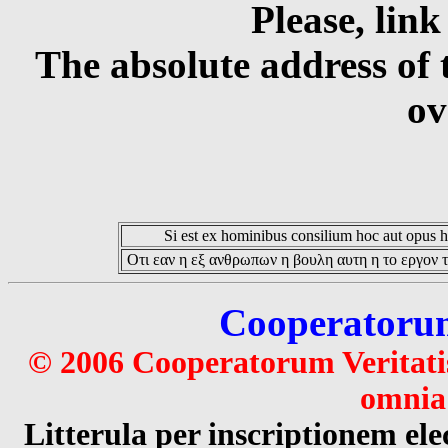
Please, link
The absolute address of 
ov
Si est ex hominibus consilium hoc aut opus hoc
Οτι εαν η εξ ανθρωπων η βουλη αυτη η το εργον τ
Cooperatorum 
© 2006 Cooperatorum Veritatis
omnia 
Litterula per inscriptionem 