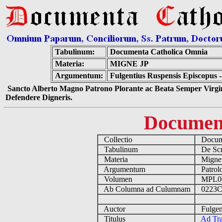
Tabulinum:
Documenta Catholica Omnia
Materia:
MIGNE JP
Argumentum:
Fulgentius Ruspensis Episcopus
Sancto Alberto Magno Patrono Plorante ac Beata Semper Virgin
Defendere Digneris.
Documen
Collectio
Docume
Tabulinum
De Scri
Materia
Migne
Argumentum
Patrolo
Volumen
MPL0
Ab Columna ad Culumnam
0223C
Auctor
Fulgent
Titulus
Ad Tr