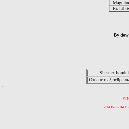
Magnit
Ex Libr
By down
Si est ex hominib
Οτι εαν η εξ ανθρωπω
© 2
«Ubi Petrus, ibi Ecc