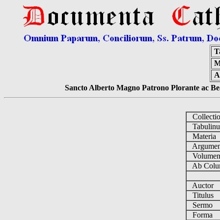
T
M
A
Sancto Alberto Magno Patrono Plorante ac Bea
Collecti
Tabulin
Materia
Argume
Volume
Ab Colu
Auctor
Titulus
Sermo
Forma