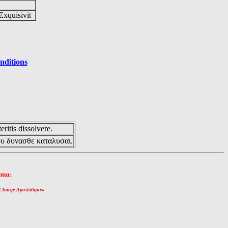
Exquisivit
nditions
eritis dissolvere.
ου δυνασθε καταλυσαι.
tur.
Charge Apostolique
»