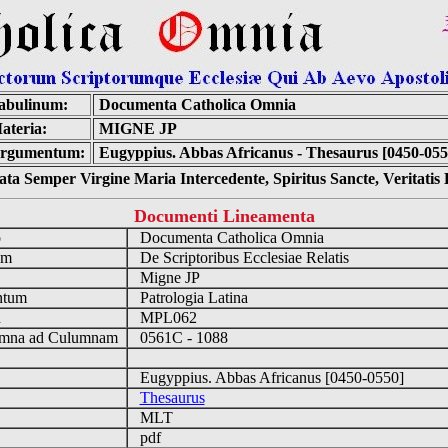
abulinum:
Documenta Catholica Omnia
ateria:
MIGNE JP
rgumentum:
Eugyppius. Abbas Africanus - Thesaurus [0450-055
ta Semper Virgine Maria Intercedente, Spiritus Sancte, Veritati
Documenti Lineamenta
o
Documenta Catholica Omnia
um
De Scriptoribus Ecclesiae Relatis
Migne JP
ntum
Patrologia Latina
n
MPL062
mna ad Culumnam
0561C - 1088
Eugyppius. Abbas Africanus [0450-0550]
Thesaurus
MLT
pdf