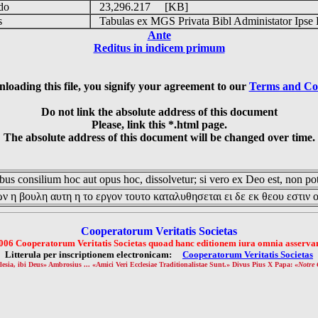
udo
23,296.217 [KB]
is
Tabulas ex MGS Privata Bibl Administator Ipse 
Ante
Reditus in indicem primum
loading this file, you signify your agreement to our
Terms and Co
Do not link the absolute address of this document
Please, link this *.html page.
The absolute address of this document will be changed over time.
us consilium hoc aut opus hoc, dissolvetur; si vero ex Deo est, non pot
ν η βουλη αυτη η το εργον τουτο καταλυθησεται ει δε εκ θεου εστιν 
Cooperatorum Veritatis Societas
006 Cooperatorum Veritatis Societas quoad hanc editionem iura omnia asservan
Litterula per inscriptionem electronicam:
Cooperatorum Veritatis Societas
lesia, ibi Deus» Ambrosius ... «Amici Veri Ecclesiae Traditionalistae Sunt.» Divus Pius X Papa: «
Notre 