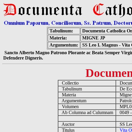
Tabulinum:
Documenta Catholica O
Materia:
MIGNE JP
Argumentum:
SS Leo I. Magnus - Vita
Sancto Alberto Magno Patrono Plorante ac Beata Semper Virgin
Defendere Digneris.
Documen
Collectio
Docume
Tabulinum
De Eccl
Materia
Migne
Argumentum
Patrolo
Volumen
MPL0
Ab Columna ad Culumnam
0049 -
Auctor
SS Leo 
Titulus
Vita O