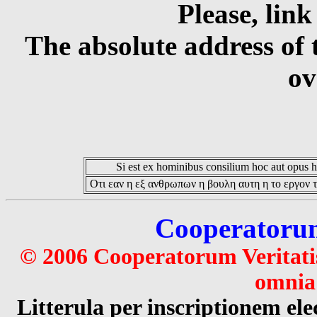
Please, link
The absolute address of 
ov
Si est ex hominibus consilium hoc aut opus hoc
Οτι εαν η εξ ανθρωπων η βουλη αυτη η το εργον τ
Cooperatorum 
© 2006 Cooperatorum Veritatis
omnia 
Litterula per inscriptionem 