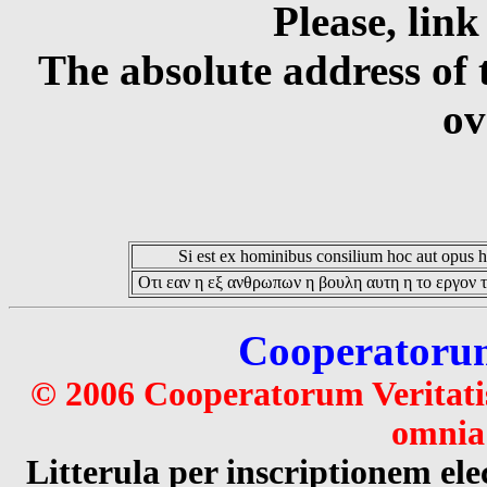
Please, link
The absolute address of 
ov
Si est ex hominibus consilium hoc aut opus hoc
Οτι εαν η εξ ανθρωπων η βουλη αυτη η το εργον τ
Cooperatorum 
© 2006 Cooperatorum Veritatis
omnia 
Litterula per inscriptionem 