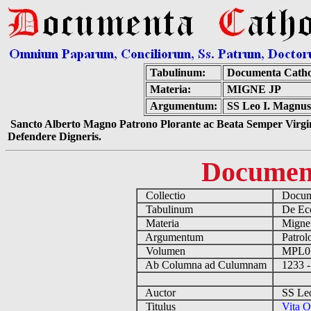
Tabulinum:
Documenta Catho
Materia:
MIGNE JP
Argumentum:
SS Leo I. Magnus
Sancto Alberto Magno Patrono Plorante ac Beata Semper Virgin
Defendere Digneris.
Documen
Collectio
Docume
Tabulinum
De Eccl
Materia
Migne
Argumentum
Patrolo
Volumen
MPL0
Ab Columna ad Culumnam
1233 -
Auctor
SS Leo 
Titulus
Vita O