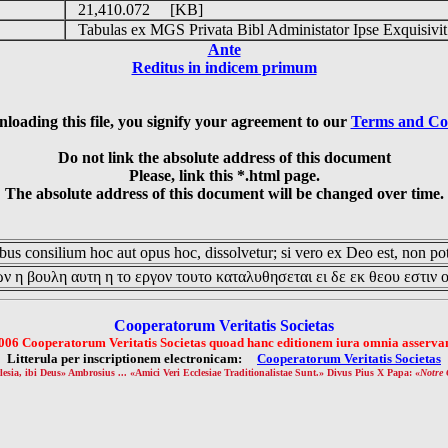
21,410.072 [KB]
Tabulas ex MGS Privata Bibl Administator Ipse Exquisiv
Ante
Reditus in indicem primum
loading this file, you signify your agreement to our
Terms and Co
Do not link the absolute address of this document
Please, link this *.html page.
The absolute address of this document will be changed over time.
us consilium hoc aut opus hoc, dissolvetur; si vero ex Deo est, non pot
ν η βουλη αυτη η το εργον τουτο καταλυθησεται ει δε εκ θεου εστιν 
Cooperatorum Veritatis Societas
006 Cooperatorum Veritatis Societas quoad hanc editionem iura omnia asservan
Litterula per inscriptionem electronicam:
Cooperatorum Veritatis Societas
lesia, ibi Deus» Ambrosius ... «Amici Veri Ecclesiae Traditionalistae Sunt.» Divus Pius X Papa: «
Notre 