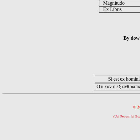
Magnitudo
Ex Libris
By down
Si est ex hominib
Οτι εαν η εξ ανθρωπω
© 2
«Ubi Petrus, ibi Ecc