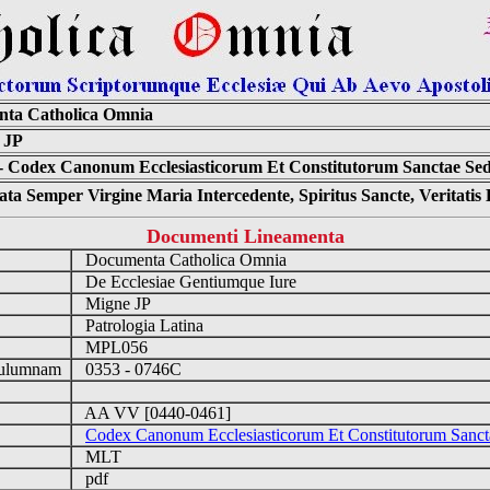
ta Catholica Omnia
 JP
 Codex Canonum Ecclesiasticorum Et Constitutorum Sanctae Sedis
ta Semper Virgine Maria Intercedente, Spiritus Sancte, Veritati
Documenti Lineamenta
Documenta Catholica Omnia
De Ecclesiae Gentiumque Iure
Migne JP
Patrologia Latina
MPL056
Culumnam
0353 - 0746C
AA VV [0440-0461]
Codex Canonum Ecclesiasticorum Et Constitutorum Sancta
MLT
pdf