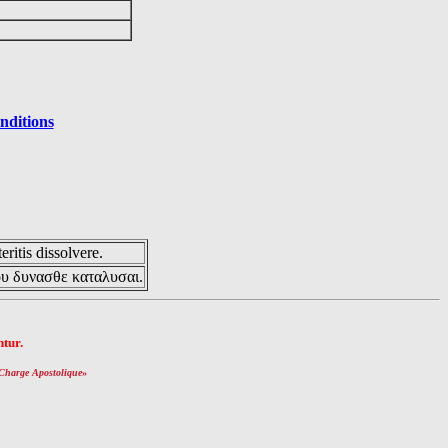
it
nditions
eritis dissolvere.
ου δυνασθε καταλυσαι.
tur.
Charge Apostolique
»