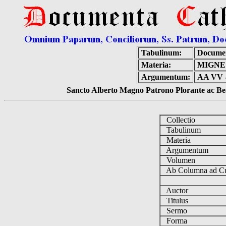
Tabulinum:
Documen
Materia:
MIGNE
Argumentum:
AA VV -
Sancto Alberto Magno Patrono Plorante ac Bea
Collectio
Tabulinum
Materia
Argumentum
Volumen
Ab Columna ad 
Auctor
Titulus
Sermo
Forma