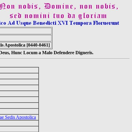
 Apostolica [0440-0461]
s Deus, Hunc Locum a Malo Defendere Digneris.
e Sedis Apostolica