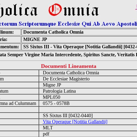
linum:
Documenta Catholica Omnia
ria:
MIGNE JP
umentum:
SS Sixtus III - Vita Operaque [Notitia Gallandii] [0432
ta Semper Virgine Maria Intercedente, Spiritus Sancte, Veritati
Documenti Lineamenta
o
Documenta Catholica Omnia
um
De Ecclesiae Magisterio
Migne JP
ntum
Patrologia Latina
n
MPL050
mna ad Culumnam
0575 - 0578B
SS Sixtus III [0432-0440]
Vita Operaque [Notitia Gallandii]
MLT
pdf