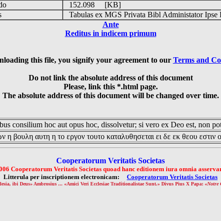
udo
152.098 [KB]
is
Tabulas ex MGS Privata Bibl Administator Ipse 
Ante
Reditus in indicem primum
loading this file, you signify your agreement to our
Terms and Co
Do not link the absolute address of this document
Please, link this *.html page.
The absolute address of this document will be changed over time.
us consilium hoc aut opus hoc, dissolvetur; si vero ex Deo est, non pot
ν η βουλη αυτη η το εργον τουτο καταλυθησεται ει δε εκ θεου εστιν 
Cooperatorum Veritatis Societas
006 Cooperatorum Veritatis Societas quoad hanc editionem iura omnia asservan
Litterula per inscriptionem electronicam:
Cooperatorum Veritatis Societas
lesia, ibi Deus» Ambrosius ... «Amici Veri Ecclesiae Traditionalistae Sunt.» Divus Pius X Papa: «
Notre 