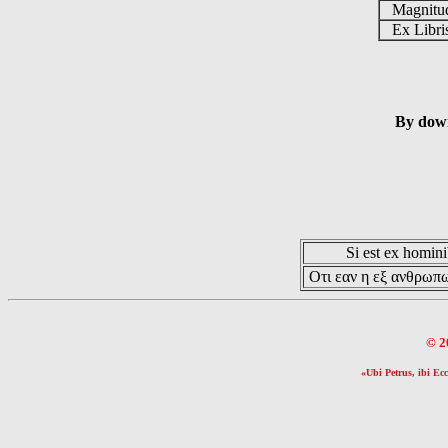
Magnit
Ex Libr
By down
Si est ex hominib
Οτι εαν η εξ ανθρωπω
© 2
«Ubi Petrus, ibi Ecc