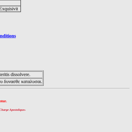
Exquisivit
nditions
eritis dissolvere.
ου δυνασθε καταλυσαι.
tur.
Charge Apostolique
»