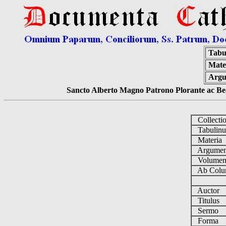
Tabu
Mate
Arg
Sancto Alberto Magno Patrono Plorante ac Bea
Collecti
Tabulin
Materia
Argume
Volume
Ab Colu
Auctor
Titulus
Sermo
Forma