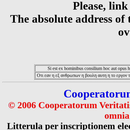
Please, link
The absolute address of 
ov
Si est ex hominibus consilium hoc aut opus hoc
Οτι εαν η εξ ανθρωπων η βουλη αυτη η το εργον τ
Cooperatorum 
© 2006 Cooperatorum Veritatis
omnia 
Litterula per inscriptionem 