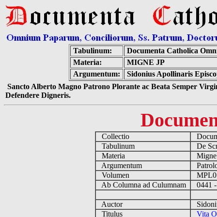
Tabulinum:
Documenta Catholica Omn
Materia:
MIGNE JP
Argumentum:
Sidonius Apollinaris Episc
Sancto Alberto Magno Patrono Plorante ac Beata Semper Virgin
Defendere Digneris.
Documen
Collectio
Docume
Tabulinum
De Scri
Materia
Migne
Argumentum
Patrolo
Volumen
MPL0
Ab Columna ad Culumnam
0441 -
Auctor
Sidoniu
Titulus
Vita O