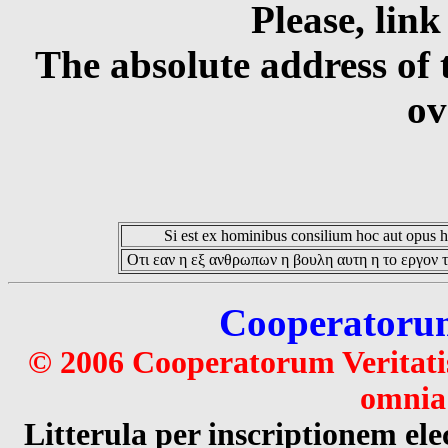
Please, link
The absolute address of 
ov
Si est ex hominibus consilium hoc aut opus hoc
Οτι εαν η εξ ανθρωπων η βουλη αυτη η το εργον τ
Cooperatorum 
© 2006 Cooperatorum Veritatis
omnia 
Litterula per inscriptionem 