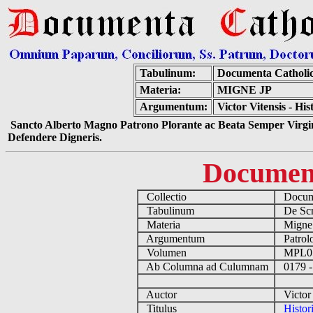
Tabulinum:
Documenta Catholi
Materia:
MIGNE JP
Argumentum:
Victor Vitensis - Hi
Sancto Alberto Magno Patrono Plorante ac Beata Semper Virgin
Defendere Digneris.
Documen
Collectio
Docume
Tabulinum
De Scri
Materia
Migne
Argumentum
Patrolo
Volumen
MPL0
Ab Columna ad Culumnam
0179 -
Auctor
Victor 
Titulus
Histor