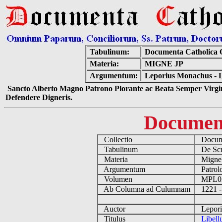
Tabulinum:
Documenta Catholica
Materia:
MIGNE JP
Argumentum:
Leporius Monachus - Li
Sancto Alberto Magno Patrono Plorante ac Beata Semper Virgin
Defendere Digneris.
Documen
Collectio
Docume
Tabulinum
De Scri
Materia
Migne
Argumentum
Patrolo
Volumen
MPL0
Ab Columna ad Culumnam
1221 -
Auctor
Lepori
Titulus
Libell