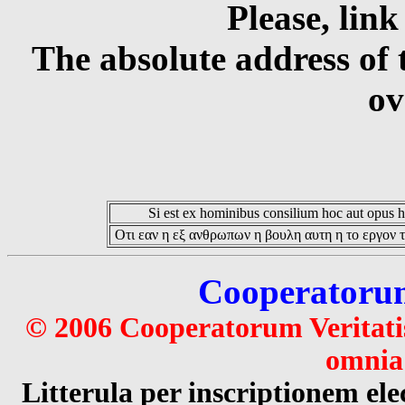
Please, link
The absolute address of 
ov
Si est ex hominibus consilium hoc aut opus hoc
Οτι εαν η εξ ανθρωπων η βουλη αυτη η το εργον τ
Cooperatorum 
© 2006 Cooperatorum Veritatis
omnia 
Litterula per inscriptionem 