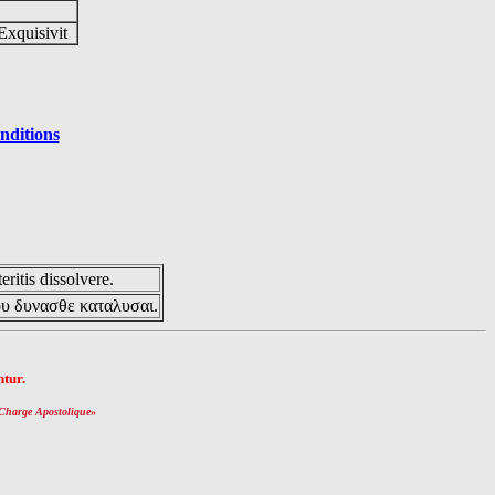
Exquisivit
nditions
eritis dissolvere.
ου δυνασθε καταλυσαι.
tur.
Charge Apostolique
»