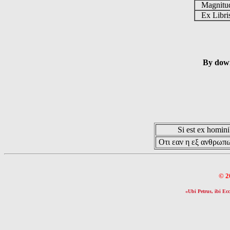
Magnit
Ex Libr
By down
Si est ex hominib
Οτι εαν η εξ ανθρωπω
© 2
«Ubi Petrus, ibi Ecc