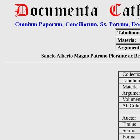
Tabulinum
Materia:
Argument
Sancto Alberto Magno Patrono Plorante ac Bea
Collecti
Tabulin
Materia
Argume
Volume
Ab Colu
Auctor
Titulus
Sermo
Forma