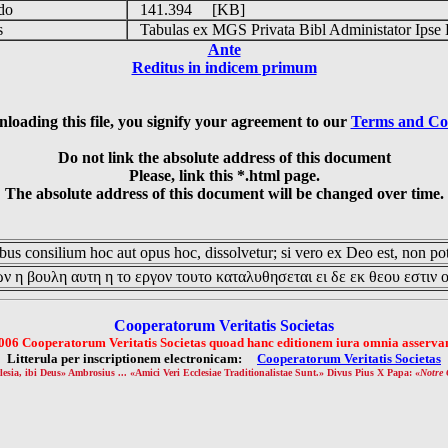
udo
141.394 [KB]
is
Tabulas ex MGS Privata Bibl Administator Ipse 
Ante
Reditus in indicem primum
loading this file, you signify your agreement to our
Terms and Co
Do not link the absolute address of this document
Please, link this *.html page.
The absolute address of this document will be changed over time.
us consilium hoc aut opus hoc, dissolvetur; si vero ex Deo est, non pot
ν η βουλη αυτη η το εργον τουτο καταλυθησεται ει δε εκ θεου εστιν 
Cooperatorum Veritatis Societas
006 Cooperatorum Veritatis Societas quoad hanc editionem iura omnia asservan
Litterula per inscriptionem electronicam:
Cooperatorum Veritatis Societas
lesia, ibi Deus» Ambrosius ... «Amici Veri Ecclesiae Traditionalistae Sunt.» Divus Pius X Papa: «
Notre 