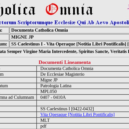
:
Documenta Catholica Omnia
MIGNE JP
um:
SS Caelestinus I - Vita Operaque [Notitia Libri Pontificalis] 
ta Semper Virgine Maria Intercedente, Spiritus Sancte, Veritati
Documenti Lineamenta
o
Documenta Catholica Omnia
um
De Ecclesiae Magisterio
Migne JP
ntum
Patrologia Latina
n
MPL050
mna ad Culumnam
0407 - 0410A
SS Caelestinus I [0422-0432]
Vita Operaque [Notitia Libri Pontificalis]
MLT
pdf