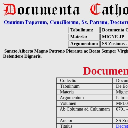
Tabulinum:
Documenta C
Materia:
MIGNE JP
Argumentum:
SS Zosimus - 
Sancto Alberto Magno Patrono Plorante ac Beata Semper Virgin
Defendere Digneris.
Documen
Collectio
Docume
Tabulinum
De Eccl
Materia
Migne
Argumentum
Patrolo
Volumen
MPL0
Ab Columna ad Culumnam
0701 -
Auctor
SS Zos
Titulus
Decret