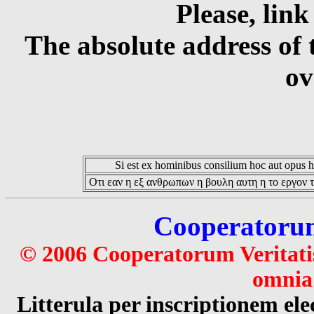
Please, link
The absolute address of 
ov
Si est ex hominibus consilium hoc aut opus hoc
Οτι εαν η εξ ανθρωπων η βουλη αυτη η το εργον τ
Cooperatorum 
© 2006 Cooperatorum Veritatis
omnia 
Litterula per inscriptionem 