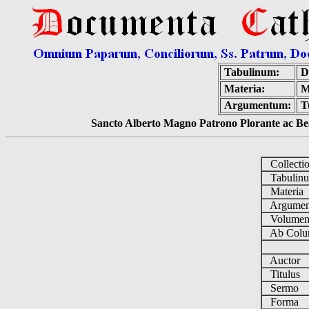
Tabulinum:
D
Materia:
M
Argumentum:
T
Sancto Alberto Magno Patrono Plorante ac Bea
Collecti
Tabulin
Materia
Argume
Volume
Ab Colu
Auctor
Titulus
Sermo
Forma