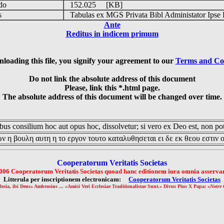
udo
152.025 [KB]
is
Tabulas ex MGS Privata Bibl Administator Ipse 
Ante
Reditus in indicem primum
loading this file, you signify your agreement to our
Terms and Co
Do not link the absolute address of this document
Please, link this *.html page.
The absolute address of this document will be changed over time.
us consilium hoc aut opus hoc, dissolvetur; si vero ex Deo est, non pot
ν η βουλη αυτη η το εργον τουτο καταλυθησεται ει δε εκ θεου εστιν 
Cooperatorum Veritatis Societas
006 Cooperatorum Veritatis Societas quoad hanc editionem iura omnia asservan
Litterula per inscriptionem electronicam:
Cooperatorum Veritatis Societas
lesia, ibi Deus» Ambrosius ... «Amici Veri Ecclesiae Traditionalistae Sunt.» Divus Pius X Papa: «
Notre 