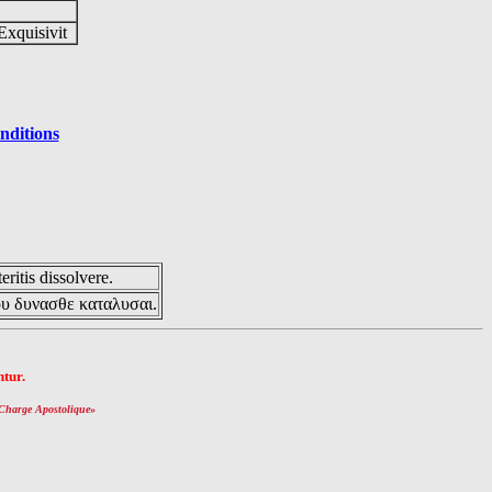
Exquisivit
nditions
eritis dissolvere.
ου δυνασθε καταλυσαι.
tur.
Charge Apostolique
»