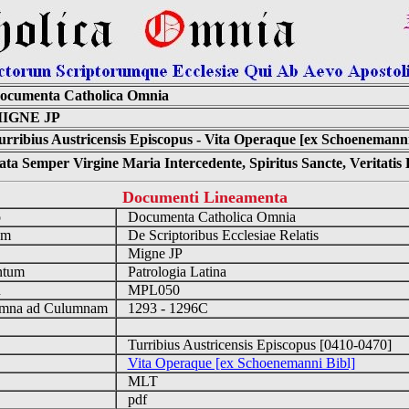
ocumenta Catholica Omnia
IGNE JP
urribius Austricensis Episcopus - Vita Operaque [ex Schoenemanni
ta Semper Virgine Maria Intercedente, Spiritus Sancte, Veritati
Documenti Lineamenta
o
Documenta Catholica Omnia
um
De Scriptoribus Ecclesiae Relatis
Migne JP
ntum
Patrologia Latina
n
MPL050
mna ad Culumnam
1293 - 1296C
Turribius Austricensis Episcopus [0410-0470]
Vita Operaque [ex Schoenemanni Bibl]
MLT
pdf