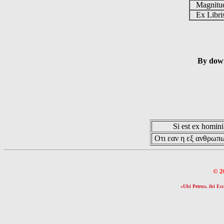
Magnit
Ex Libr
By down
Si est ex hominib
Οτι εαν η εξ ανθρωπω
© 2
«Ubi Petrus, ibi Ecc