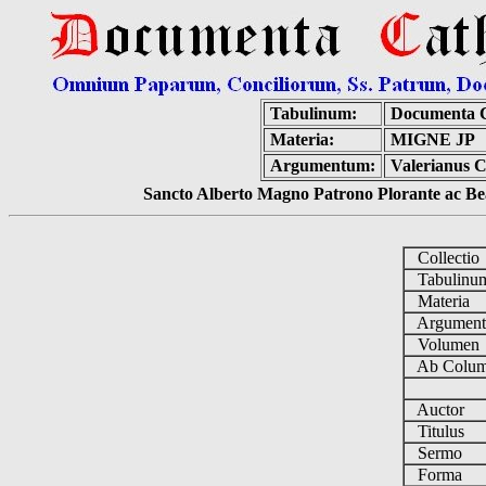
Tabulinum:
Documenta C
Materia:
MIGNE JP
Argumentum:
Valerianus C
Sancto Alberto Magno Patrono Plorante ac Bea
Collecti
Tabulin
Materia
Argumen
Volume
Ab Colum
Auctor
Titulus
Sermo
Forma