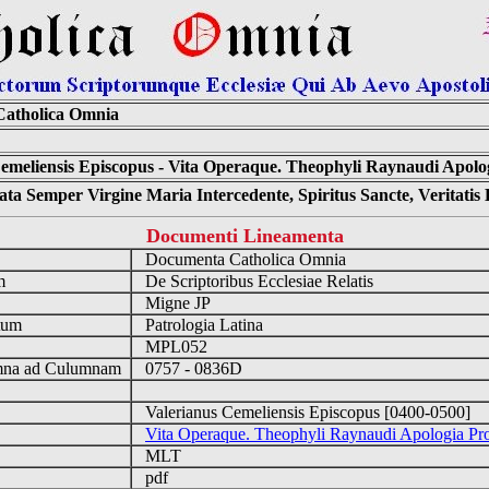
atholica Omnia
emeliensis Episcopus - Vita Operaque. Theophyli Raynaudi Apolog
ta Semper Virgine Maria Intercedente, Spiritus Sancte, Veritati
Documenti Lineamenta
o
Documenta Catholica Omnia
um
De Scriptoribus Ecclesiae Relatis
Migne JP
tum
Patrologia Latina
n
MPL052
na ad Culumnam
0757 - 0836D
Valerianus Cemeliensis Episcopus [0400-0500]
Vita Operaque. Theophyli Raynaudi Apologia Pro
MLT
pdf