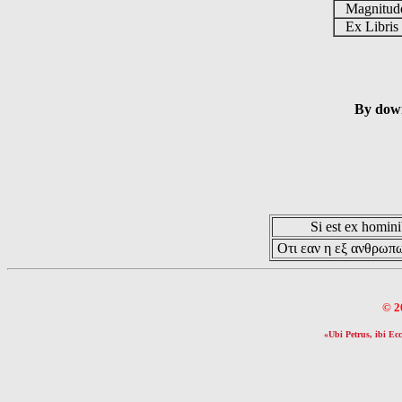
Magnitu
Ex Libri
By down
Si est ex hominib
Οτι εαν η εξ ανθρωπω
© 2
«Ubi Petrus, ibi Ecc