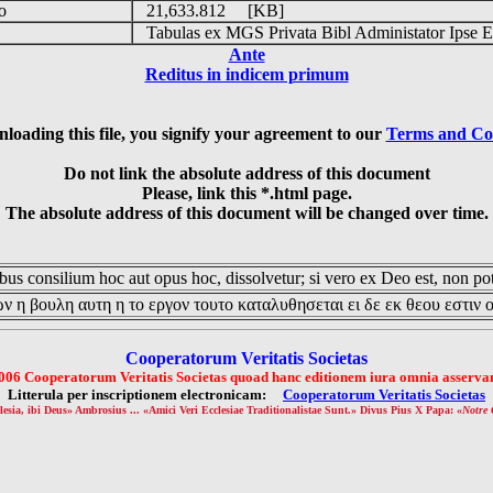
do
21,633.812 [KB]
s
Tabulas ex MGS Privata Bibl Administator Ipse E
Ante
Reditus in indicem primum
loading this file, you signify your agreement to our
Terms and Co
Do not link the absolute address of this document
Please, link this *.html page.
The absolute address of this document will be changed over time.
us consilium hoc aut opus hoc, dissolvetur; si vero ex Deo est, non pot
ν η βουλη αυτη η το εργον τουτο καταλυθησεται ει δε εκ θεου εστιν 
Cooperatorum Veritatis Societas
006 Cooperatorum Veritatis Societas quoad hanc editionem iura omnia asservan
Litterula per inscriptionem electronicam:
Cooperatorum Veritatis Societas
lesia, ibi Deus» Ambrosius ... «Amici Veri Ecclesiae Traditionalistae Sunt.» Divus Pius X Papa: «
Notre 