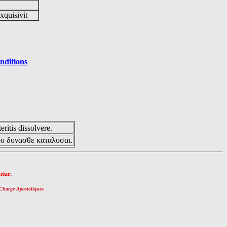
xquisivit
nditions
eritis dissolvere.
ου δυνασθε καταλυσαι.
tur.
Charge Apostolique
»