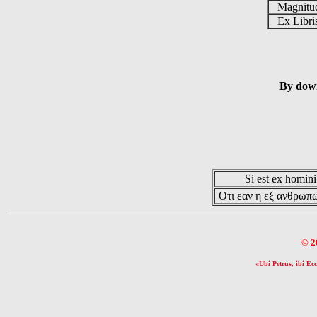
Magnit
Ex Libr
By down
Si est ex hominib
Οτι εαν η εξ ανθρωπω
© 2
«Ubi Petrus, ibi Ecc