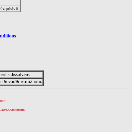
Exquisivit
nditions
eritis dissolvere.
ου δυνασθε καταλυσαι.
tur.
Charge Apostolique
»