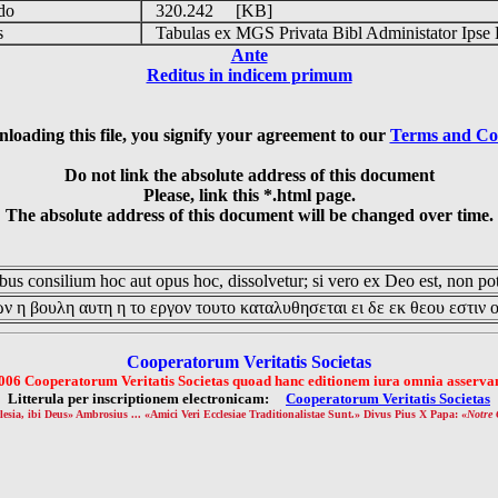
udo
320.242 [KB]
is
Tabulas ex MGS Privata Bibl Administator Ipse 
Ante
Reditus in indicem primum
loading this file, you signify your agreement to our
Terms and Co
Do not link the absolute address of this document
Please, link this *.html page.
The absolute address of this document will be changed over time.
us consilium hoc aut opus hoc, dissolvetur; si vero ex Deo est, non pot
ν η βουλη αυτη η το εργον τουτο καταλυθησεται ει δε εκ θεου εστιν 
Cooperatorum Veritatis Societas
006 Cooperatorum Veritatis Societas quoad hanc editionem iura omnia asservan
Litterula per inscriptionem electronicam:
Cooperatorum Veritatis Societas
lesia, ibi Deus» Ambrosius ... «Amici Veri Ecclesiae Traditionalistae Sunt.» Divus Pius X Papa: «
Notre 