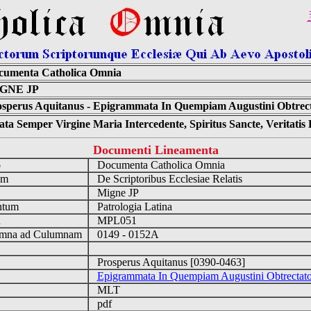
cumenta Catholica Omnia
GNE JP
sperus Aquitanus - Epigrammata In Quempiam Augustini Obtrect
ta Semper Virgine Maria Intercedente, Spiritus Sancte, Veritati
Documenti Lineamenta
o
Documenta Catholica Omnia
um
De Scriptoribus Ecclesiae Relatis
Migne JP
ntum
Patrologia Latina
n
MPL051
mna ad Culumnam
0149 - 0152A
Prosperus Aquitanus [0390-0463]
Epigrammata In Quempiam Augustini Obtrectat
MLT
pdf