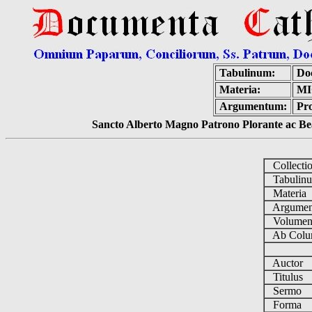
Tabulinum:
Do
Materia:
MI
Argumentum:
Pro
Sancto Alberto Magno Patrono Plorante ac Bea
Collecti
Tabulin
Materia
Argume
Volume
Ab Colu
Auctor
Titulus
Sermo
Forma