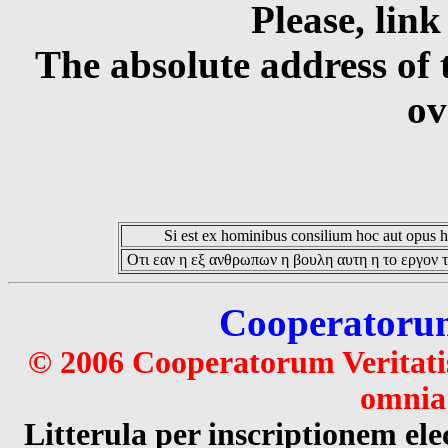
Please, link
The absolute address of 
ov
Si est ex hominibus consilium hoc aut opus hoc
Οτι εαν η εξ ανθρωπων η βουλη αυτη η το εργον τ
Cooperatorum 
© 2006 Cooperatorum Veritatis
omnia 
Litterula per inscriptionem 