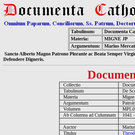
Tabulinum:
Documenta Ca
Materia:
MIGNE JP
Argumentum:
Marius Mercat
Sancto Alberto Magno Patrono Plorante ac Beata Semper Virgin
Defendere Digneris.
Documen
Collectio
Docume
Tabulinum
De Scri
Materia
Migne
Argumentum
Patrolo
Volumen
MPL0
Ab Columna ad Culumnam
1041 -
Auctor
Marius 
Titulus
Theod