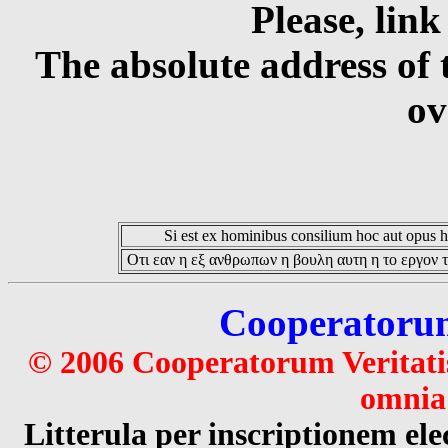
Please, link
The absolute address of 
ov
Si est ex hominibus consilium hoc aut opus hoc
Οτι εαν η εξ ανθρωπων η βουλη αυτη η το εργον τ
Cooperatorum 
© 2006 Cooperatorum Veritatis
omnia 
Litterula per inscriptionem 