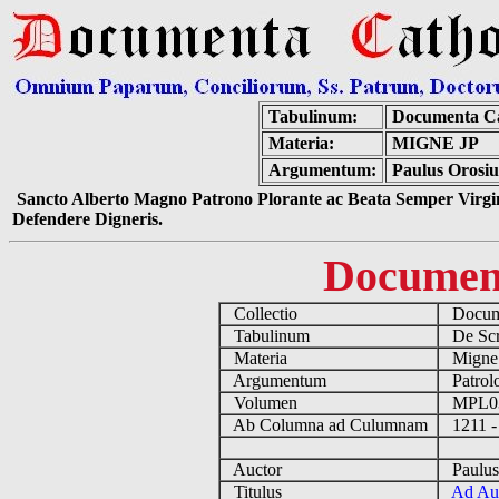
Tabulinum:
Documenta Ca
Materia:
MIGNE JP
Argumentum:
Paulus Orosiu
Sancto Alberto Magno Patrono Plorante ac Beata Semper Virgin
Defendere Digneris.
Documen
Collectio
Docume
Tabulinum
De Scri
Materia
Migne
Argumentum
Patrolo
Volumen
MPL0
Ab Columna ad Culumnam
1211 -
Auctor
Paulus 
Titulus
Ad Aug