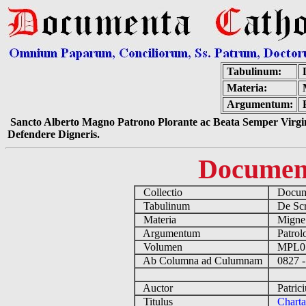
Tabulinum:
Materia:
Argumentum:
Sancto Alberto Magno Patrono Plorante ac Beata Semper Virgin
Defendere Digneris.
Documen
Collectio
Docume
Tabulinum
De Scri
Materia
Migne
Argumentum
Patrolo
Volumen
MPL0
Ab Columna ad Culumnam
0827 -
Auctor
Patrici
Titulus
Charta