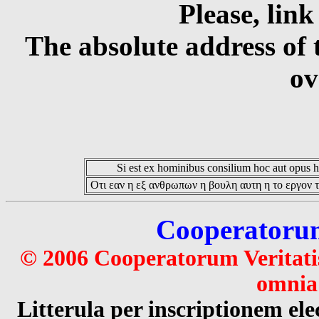
Please, link
The absolute address of 
ov
Si est ex hominibus consilium hoc aut opus hoc
Οτι εαν η εξ ανθρωπων η βουλη αυτη η το εργον τ
Cooperatorum 
© 2006 Cooperatorum Veritatis
omnia 
Litterula per inscriptionem 