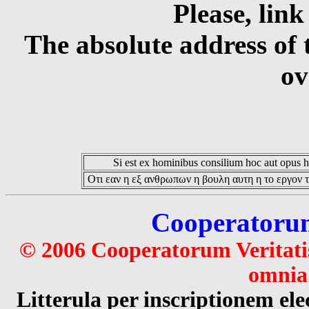
Please, link
The absolute address of 
ov
Si est ex hominibus consilium hoc aut opus hoc
Οτι εαν η εξ ανθρωπων η βουλη αυτη η το εργον τ
Cooperatorum 
© 2006 Cooperatorum Veritatis
omnia 
Litterula per inscriptionem 