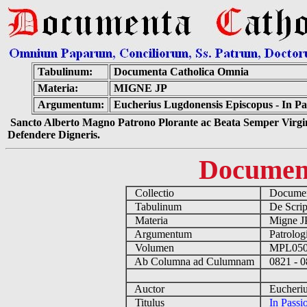
Tabulinum:
Documenta Catholica Omnia
Materia:
MIGNE JP
Argumentum:
Eucherius Lugdonensis Episcopus - In P
Sancto Alberto Magno Patrono Plorante ac Beata Semper Virgin
Defendere Digneris.
Documen
Collectio
Document
Tabulinum
De Script
Materia
Migne 
Argumentum
Patrolog
Volumen
MPL05
Ab Columna ad Culumnam
0821 - 
Auctor
Eucherius
Titulus
In Passi