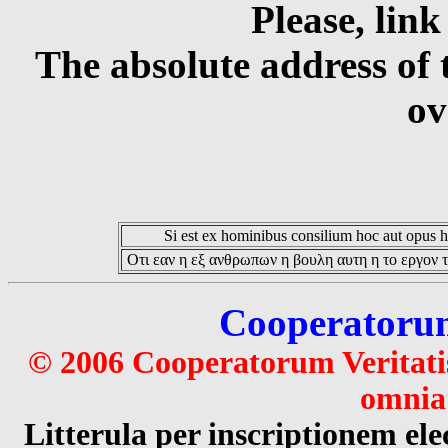
Please, link
The absolute address of 
ov
Si est ex hominibus consilium hoc aut opus hoc
Οτι εαν η εξ ανθρωπων η βουλη αυτη η το εργον τ
Cooperatorum 
© 2006 Cooperatorum Veritatis
omnia 
Litterula per inscriptionem 