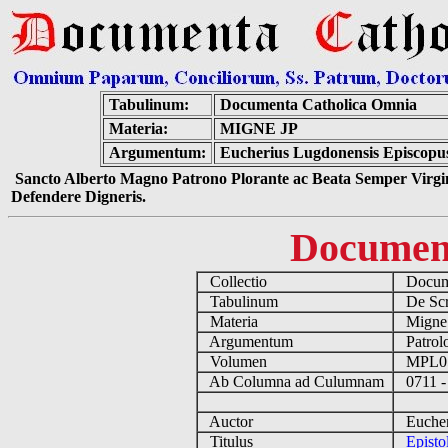
Tabulinum:
Documenta Catholica Omnia
Materia:
MIGNE JP
Argumentum:
Eucherius Lugdonensis Episcopus
Sancto Alberto Magno Patrono Plorante ac Beata Semper Virgin
Defendere Digneris.
Documen
Collectio
Docume
Tabulinum
De Scri
Materia
Migne
Argumentum
Patrolo
Volumen
MPL0
Ab Columna ad Culumnam
0711 -
Auctor
Eucheri
Titulus
Episto