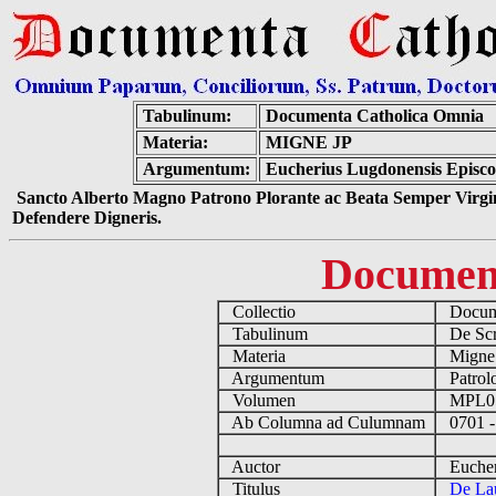
Tabulinum:
Documenta Catholica Omnia
Materia:
MIGNE JP
Argumentum:
Eucherius Lugdonensis Episco
Sancto Alberto Magno Patrono Plorante ac Beata Semper Virgin
Defendere Digneris.
Documen
Collectio
Docume
Tabulinum
De Scri
Materia
Migne
Argumentum
Patrolo
Volumen
MPL0
Ab Columna ad Culumnam
0701 -
Auctor
Eucheri
Titulus
De La