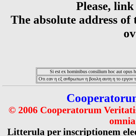
Please, link
The absolute address of 
ov
Si est ex hominibus consilium hoc aut opus hoc
Οτι εαν η εξ ανθρωπων η βουλη αυτη η το εργον τ
Cooperatorum 
© 2006 Cooperatorum Veritatis
omnia 
Litterula per inscriptionem 