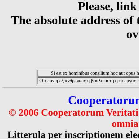
Please, link
The absolute address of 
ov
Si est ex hominibus consilium hoc aut opus hoc
Οτι εαν η εξ ανθρωπων η βουλη αυτη η το εργον τ
Cooperatorum 
© 2006 Cooperatorum Veritatis
omnia 
Litterula per inscriptionem 