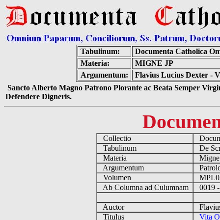
Tabulinum:
Documenta Catholica O
Materia:
MIGNE JP
Argumentum:
Flavius Lucius Dexter - 
Sancto Alberto Magno Patrono Plorante ac Beata Semper Virgin
Defendere Digneris.
Documen
Collectio
Docume
Tabulinum
De Scri
Materia
Migne
Argumentum
Patrolo
Volumen
MPL0
Ab Columna ad Culumnam
0019 -
Auctor
Flavius
Titulus
Vita O