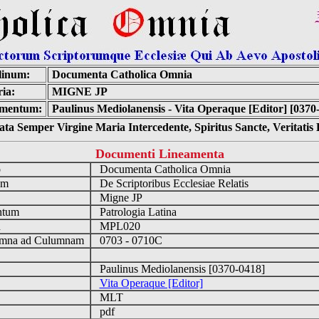
linum:
Documenta Catholica Omnia
ia:
MIGNE JP
mentum:
Paulinus Mediolanensis - Vita Operaque [Editor] [0370
ta Semper Virgine Maria Intercedente, Spiritus Sancte, Veritati
Documenti Lineamenta
o
Documenta Catholica Omnia
um
De Scriptoribus Ecclesiae Relatis
Migne JP
ntum
Patrologia Latina
n
MPL020
mna ad Culumnam
0703 - 0710C
Paulinus Mediolanensis [0370-0418]
Vita Operaque [Editor]
MLT
pdf