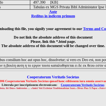
udo
497.390 [KB]
is
Tabulas ex MGS Privata Bibl Administator Ipse 
Ante
Reditus in indicem primum
loading this file, you signify your agreement to our
Terms and Co
Do not link the absolute address of this document
Please, link this *.html page.
The absolute address of this document will be changed over time.
us consilium hoc aut opus hoc, dissolvetur; si vero ex Deo est, non pot
ν η βουλη αυτη η το εργον τουτο καταλυθησεται ει δε εκ θεου εστιν 
Cooperatorum Veritatis Societas
006 Cooperatorum Veritatis Societas quoad hanc editionem iura omnia asservan
Litterula per inscriptionem electronicam:
Cooperatorum Veritatis Societas
lesia, ibi Deus» Ambrosius ... «Amici Veri Ecclesiae Traditionalistae Sunt.» Divus Pius X Papa: «
Notre 