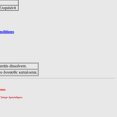
Exquisivit
nditions
eritis dissolvere.
ου δυνασθε καταλυσαι.
tur.
Charge Apostolique
»