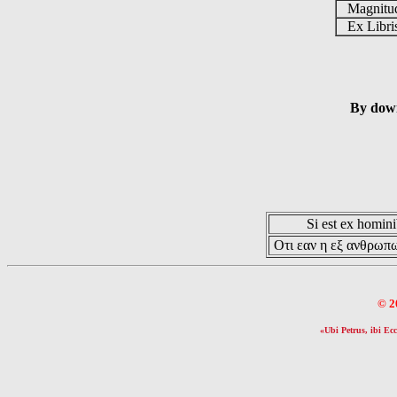
Magnit
Ex Libr
By down
Si est ex hominib
Οτι εαν η εξ ανθρωπω
© 2
«Ubi Petrus, ibi Ecc