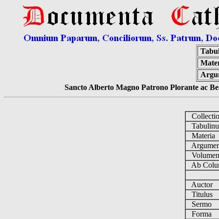
Tabu
Mater
Argu
Sancto Alberto Magno Patrono Plorante ac Bea
Collecti
Tabulin
Materia
Argume
Volume
Ab Colu
Auctor
Titulus
Sermo
Forma