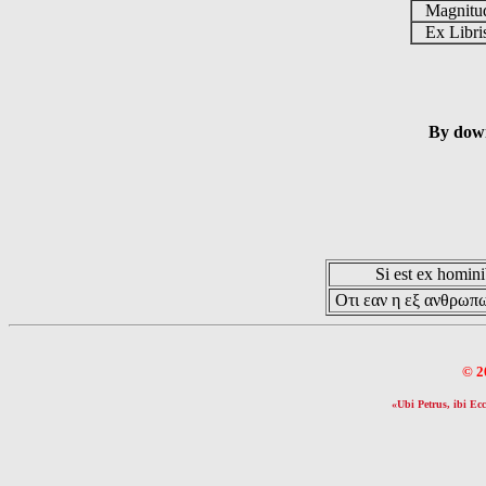
Magnit
Ex Libr
By down
Si est ex hominib
Οτι εαν η εξ ανθρωπω
© 2
«Ubi Petrus, ibi Ecc