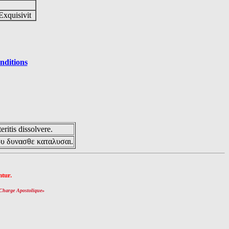
Exquisivit
nditions
eritis dissolvere.
ου δυνασθε καταλυσαι.
tur.
Charge Apostolique
»