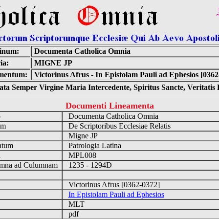
inum:
Documenta Catholica Omnia
ia:
MIGNE JP
mentum:
Victorinus Afrus - In Epistolam Pauli ad Ephesios [0362
ta Semper Virgine Maria Intercedente, Spiritus Sancte, Veritati
Documenti Lineamenta
o
Documenta Catholica Omnia
um
De Scriptoribus Ecclesiae Relatis
Migne JP
ntum
Patrologia Latina
n
MPL008
mna ad Culumnam
1235 - 1294D
Victorinus Afrus [0362-0372]
In Epistolam Pauli ad Ephesios
MLT
pdf