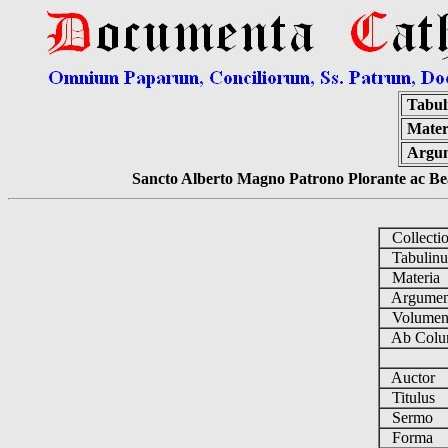
Tabul
Mater
Argu
Sancto Alberto Magno Patrono Plorante ac Bea
Collecti
Tabulin
Materia
Argume
Volume
Ab Colu
Auctor
Titulus
Sermo
Forma