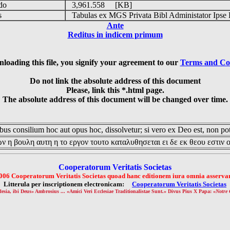
udo
3,961.558 [KB]
is
Tabulas ex MGS Privata Bibl Administator Ipse 
Ante
Reditus in indicem primum
loading this file, you signify your agreement to our
Terms and Co
Do not link the absolute address of this document
Please, link this *.html page.
The absolute address of this document will be changed over time.
us consilium hoc aut opus hoc, dissolvetur; si vero ex Deo est, non pot
ν η βουλη αυτη η το εργον τουτο καταλυθησεται ει δε εκ θεου εστιν 
Cooperatorum Veritatis Societas
006 Cooperatorum Veritatis Societas quoad hanc editionem iura omnia asservan
Litterula per inscriptionem electronicam:
Cooperatorum Veritatis Societas
lesia, ibi Deus» Ambrosius ... «Amici Veri Ecclesiae Traditionalistae Sunt.» Divus Pius X Papa: «
Notre 