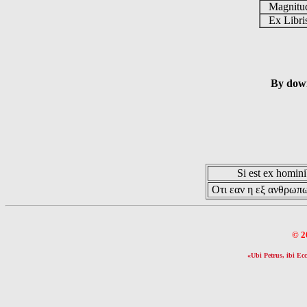
Magnit
Ex Libr
By down
Si est ex hominib
Οτι εαν η εξ ανθρωπω
© 2
«Ubi Petrus, ibi Ecc