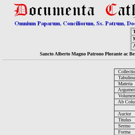
Sancto Alberto Magno Patrono Plorante ac Bea
Collecti
Tabulin
Materia
Argume
Volume
Ab Colu
Auctor
Titulus
Sermo
Forma