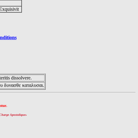
Exquisivit
nditions
eritis dissolvere.
ου δυνασθε καταλυσαι.
tur.
Charge Apostolique
»