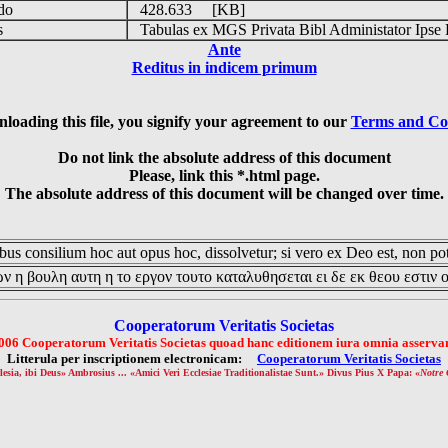
udo
428.633 [KB]
is
Tabulas ex MGS Privata Bibl Administator Ipse 
Ante
Reditus in indicem primum
loading this file, you signify your agreement to our
Terms and Co
Do not link the absolute address of this document
Please, link this *.html page.
The absolute address of this document will be changed over time.
us consilium hoc aut opus hoc, dissolvetur; si vero ex Deo est, non pot
ν η βουλη αυτη η το εργον τουτο καταλυθησεται ει δε εκ θεου εστιν 
Cooperatorum Veritatis Societas
006 Cooperatorum Veritatis Societas quoad hanc editionem iura omnia asservan
Litterula per inscriptionem electronicam:
Cooperatorum Veritatis Societas
lesia, ibi Deus» Ambrosius ... «Amici Veri Ecclesiae Traditionalistae Sunt.» Divus Pius X Papa: «
Notre 