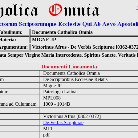
Tabulinum:
Documenta Catholica Omnia
Materia:
MIGNE JP
Argumentum:
Victorinus Afrus - De Verbis Scripturae [0362-037
ta Semper Virgine Maria Intercedente, Spiritus Sancte, Veritati
Documenti Lineamenta
o
Documenta Catholica Omnia
um
De Scriptoribus Ecclesiae Relatis
Migne JP
ntum
Patrologia Latina
n
MPL008
mna ad Culumnam
1009 - 1014B
Victorinus Afrus [0362-0372]
De Verbis Scripturae
MLT
pdf