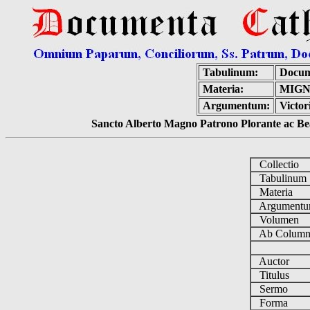
Tabulinum:
Docum
Materia:
MIGN
Argumentum:
Victo
Sancto Alberto Magno Patrono Plorante ac Bea
Collectio
Tabulinu
Materia
Argument
Volumen
Ab Column
Auctor
Titulus
Sermo
Forma