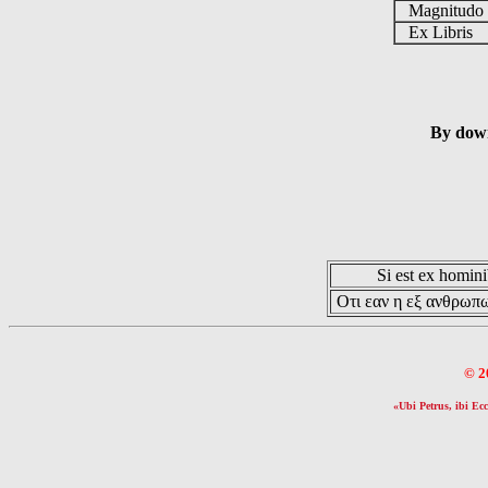
Magnitud
Ex Libris
By down
Si est ex hominib
Οτι εαν η εξ ανθρωπω
© 2
«Ubi Petrus, ibi Ecc