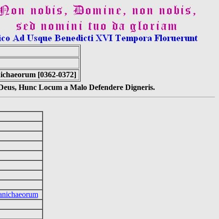
ichaeorum [0362-0372]
s Deus, Hunc Locum a Malo Defendere Digneris.
anichaeorum