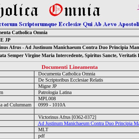
enta Catholica Omnia
E JP
rinus Afrus - Ad Justinum Manichaeum Contra Duo Principia Man
ta Semper Virgine Maria Intercedente, Spiritus Sancte, Veritati
Documenti Lineamenta
Documenta Catholica Omnia
m
De Scriptoribus Ecclesiae Relatis
Migne JP
um
Patrologia Latina
MPL008
a ad Culumnam
0999 - 1010A
Victorinus Afrus [0362-0372]
Ad Justinum Manichaeum Contra Duo Principia M
MLT
pdf