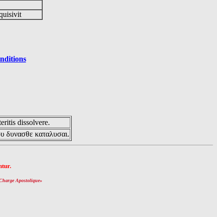
quisivit
nditions
eritis dissolvere.
ου δυνασθε καταλυσαι.
tur.
Charge Apostolique
»