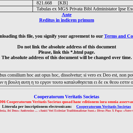
o
821.668 [KB]
Tabulas ex MGS Privata Bibl Administator Ipse Ex
Ante
Reditus in indicem primum
loading this file, you signify your agreement to our
Terms and Co
Do not link the absolute address of this document
Please, link this *.html page.
The absolute address of this document will be changed over time.
us consilium hoc aut opus hoc, dissolvetur; si vero ex Deo est, non pot
ν η βουλη αυτη η το εργον τουτο καταλυθησεται ει δε εκ θεου εστιν 
Cooperatorum Veritatis Societas
006 Cooperatorum Veritatis Societas quoad hanc editionem iura omnia asservan
Litterula per inscriptionem electronicam:
Cooperatorum Veritatis Societas
lesia, ibi Deus» Ambrosius ... «Amici Veri Ecclesiae Traditionalistae Sunt.» Divus Pius X Papa: «
Notre 