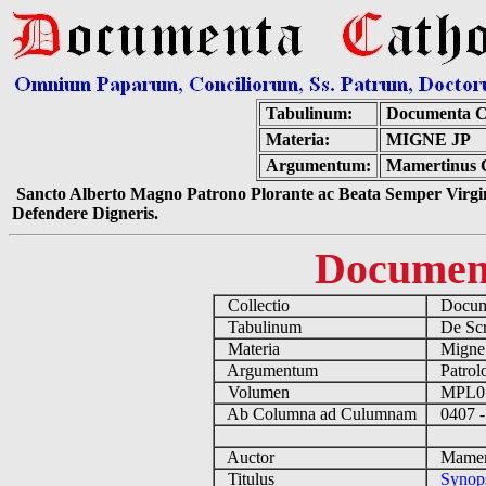
Tabulinum:
Documenta C
Materia:
MIGNE JP
Argumentum:
Mamertinus C
Sancto Alberto Magno Patrono Plorante ac Beata Semper Virgin
Defendere Digneris.
Documen
Collectio
Docume
Tabulinum
De Scri
Materia
Migne
Argumentum
Patrolo
Volumen
MPL0
Ab Columna ad Culumnam
0407 -
Auctor
Mamerti
Titulus
Synops