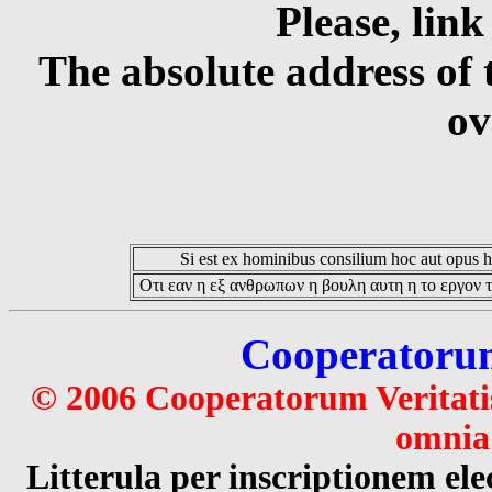
Please, link
The absolute address of 
ov
Si est ex hominibus consilium hoc aut opus hoc
Οτι εαν η εξ ανθρωπων η βουλη αυτη η το εργον τ
Cooperatorum 
© 2006 Cooperatorum Veritatis
omnia 
Litterula per inscriptionem 