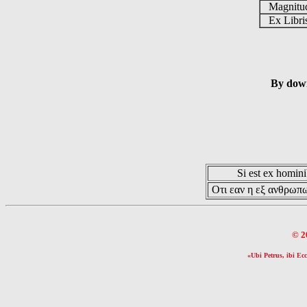
Magnit
Ex Libr
By down
Si est ex hominib
Οτι εαν η εξ ανθρωπω
© 2
«Ubi Petrus, ibi Ecc