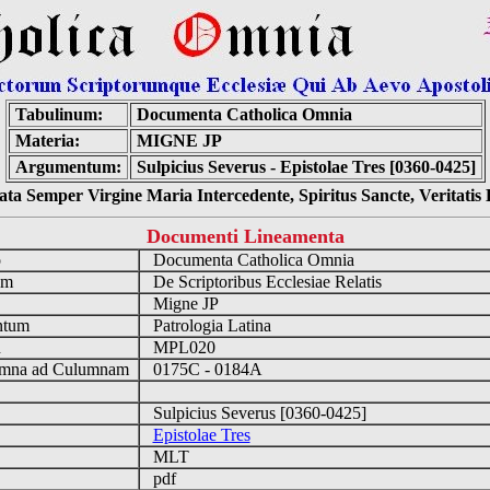
Tabulinum:
Documenta Catholica Omnia
Materia:
MIGNE JP
Argumentum:
Sulpicius Severus - Epistolae Tres [0360-0425]
ta Semper Virgine Maria Intercedente, Spiritus Sancte, Veritati
Documenti Lineamenta
o
Documenta Catholica Omnia
um
De Scriptoribus Ecclesiae Relatis
Migne JP
ntum
Patrologia Latina
n
MPL020
mna ad Culumnam
0175C - 0184A
Sulpicius Severus [0360-0425]
Epistolae Tres
MLT
pdf