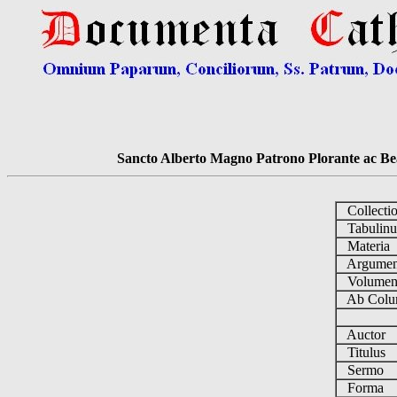
Sancto Alberto Magno Patrono Plorante ac Bea
Collecti
Tabulin
Materia
Argume
Volume
Ab Colu
Auctor
Titulus
Sermo
Forma