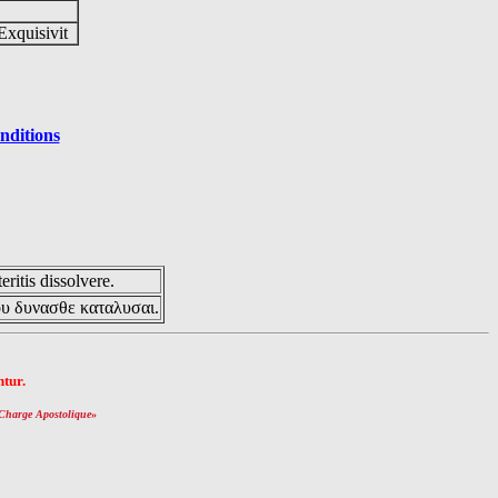
Exquisivit
nditions
eritis dissolvere.
ου δυνασθε καταλυσαι.
tur.
Charge Apostolique
»