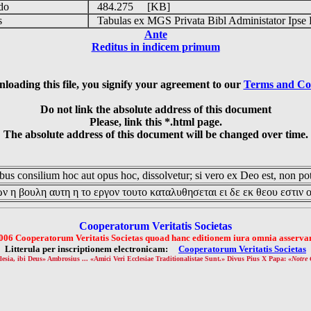
udo
484.275 [KB]
is
Tabulas ex MGS Privata Bibl Administator Ipse 
Ante
Reditus in indicem primum
loading this file, you signify your agreement to our
Terms and Co
Do not link the absolute address of this document
Please, link this *.html page.
The absolute address of this document will be changed over time.
us consilium hoc aut opus hoc, dissolvetur; si vero ex Deo est, non pot
ν η βουλη αυτη η το εργον τουτο καταλυθησεται ει δε εκ θεου εστιν 
Cooperatorum Veritatis Societas
006 Cooperatorum Veritatis Societas quoad hanc editionem iura omnia asservan
Litterula per inscriptionem electronicam:
Cooperatorum Veritatis Societas
lesia, ibi Deus» Ambrosius ... «Amici Veri Ecclesiae Traditionalistae Sunt.» Divus Pius X Papa: «
Notre 