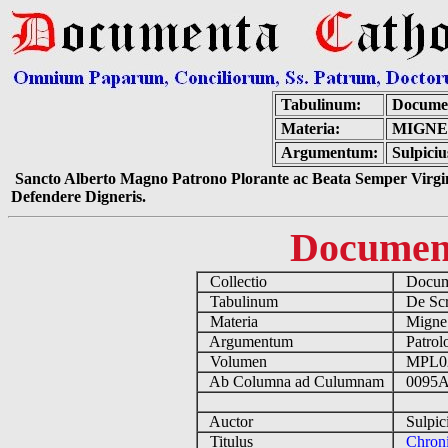
Tabulinum:
Documen
Materia:
MIGNE
Argumentum:
Sulpici
Sancto Alberto Magno Patrono Plorante ac Beata Semper Virgin
Defendere Digneris.
Documen
Collectio
Docume
Tabulinum
De Scri
Materia
Migne
Argumentum
Patrolo
Volumen
MPL0
Ab Columna ad Culumnam
0095A
Auctor
Sulpici
Titulus
Chron