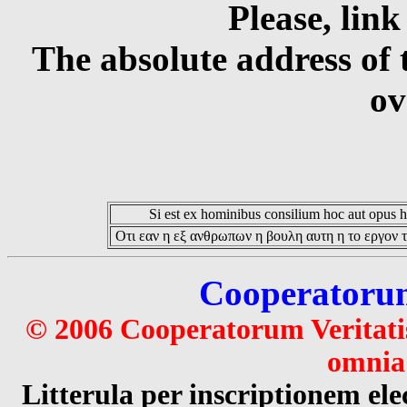
Please, link
The absolute address of 
ov
Si est ex hominibus consilium hoc aut opus hoc
Οτι εαν η εξ ανθρωπων η βουλη αυτη η το εργον τ
Cooperatorum 
© 2006 Cooperatorum Veritatis
omnia 
Litterula per inscriptionem 