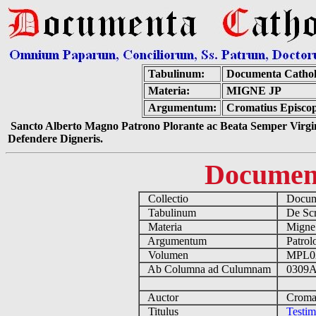
Tabulinum:
Documenta Cathol
Materia:
MIGNE JP
Argumentum:
Cromatius Episcopu
Sancto Alberto Magno Patrono Plorante ac Beata Semper Virgin
Defendere Digneris.
Documen
Collectio
Docume
Tabulinum
De Scri
Materia
Migne
Argumentum
Patrolo
Volumen
MPL0
Ab Columna ad Culumnam
0309A
Auctor
Cromati
Titulus
Testim