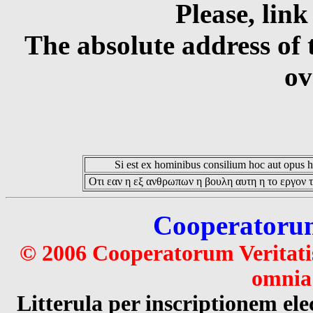
Please, link
The absolute address of 
ov
Si est ex hominibus consilium hoc aut opus hoc
Οτι εαν η εξ ανθρωπων η βουλη αυτη η το εργον τ
Cooperatorum 
© 2006 Cooperatorum Veritatis
omnia 
Litterula per inscriptionem 