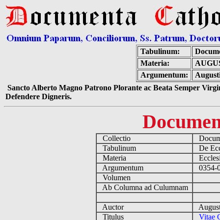
Tabulinum:
Docume
Materia:
AUGU
Argumentum:
Augusti
Sancto Alberto Magno Patrono Plorante ac Beata Semper Virgin
Defendere Digneris.
Documen
Collectio
Docume
Tabulinum
De Eccl
Materia
Ecclesi
Argumentum
0354-04
Volumen
Ab Columna ad Culumnam
Auctor
August
Titulus
Vitae 