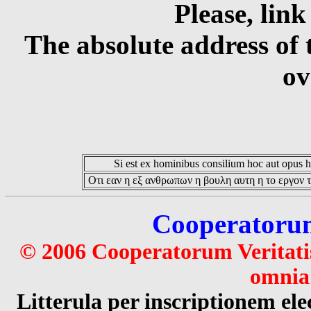
Please, link
The absolute address of 
ov
Si est ex hominibus consilium hoc aut opus hoc
Οτι εαν η εξ ανθρωπων η βουλη αυτη η το εργον τ
Cooperatorum 
© 2006 Cooperatorum Veritatis
omnia 
Litterula per inscriptionem 