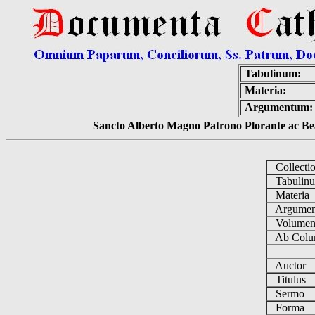
Tabulinum:
Materia:
Argumentum:
Sancto Alberto Magno Patrono Plorante ac Bea
Collecti
Tabulin
Materia
Argume
Volume
Ab Colu
Auctor
Titulus
Sermo
Forma