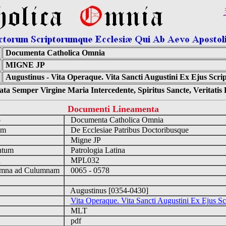
Documenta Catholica Omnia
MIGNE JP
Augustinus - Vita Operaque. Vita Sancti Augustini Ex Ejus Scrip
ta Semper Virgine Maria Intercedente, Spiritus Sancte, Veritati
Documenti Lineamenta
o
Documenta Catholica Omnia
um
De Ecclesiae Patribus Doctoribusque
Migne JP
ntum
Patrologia Latina
n
MPL032
mna ad Culumnam
0065 - 0578
Augustinus [0354-0430]
Vita Operaque. Vita Sancti Augustini Ex Ejus Scr
MLT
pdf