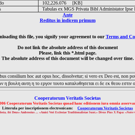
udo
102,226.076 [KB]
is
Tabulas ex MGS Privata Bibl Administator Ipse 
Ante
Reditus in indicem primum
loading this file, you signify your agreement to our
Terms and Co
Do not link the absolute address of this document
Please, link this *.html page.
The absolute address of this document will be changed over time.
us consilium hoc aut opus hoc, dissolvetur; si vero ex Deo est, non pot
ν η βουλη αυτη η το εργον τουτο καταλυθησεται ει δε εκ θεου εστιν 
Cooperatorum Veritatis Societas
006 Cooperatorum Veritatis Societas quoad hanc editionem iura omnia asservan
Litterula per inscriptionem electronicam:
Cooperatorum Veritatis Societas
lesia, ibi Deus» Ambrosius ... «Amici Veri Ecclesiae Traditionalistae Sunt.» Divus Pius X Papa: «
Notre 