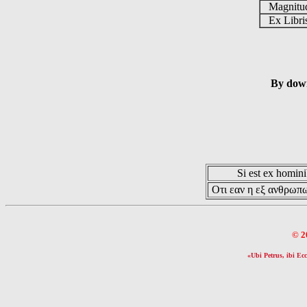
Magnit
Ex Libr
By down
Si est ex hominib
Οτι εαν η εξ ανθρωπω
© 2
«Ubi Petrus, ibi Ecc