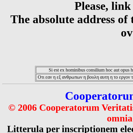
Please, link
The absolute address of 
ov
Si est ex hominibus consilium hoc aut opus hoc
Οτι εαν η εξ ανθρωπων η βουλη αυτη η το εργον τ
Cooperatorum 
© 2006 Cooperatorum Veritatis
omnia 
Litterula per inscriptionem 