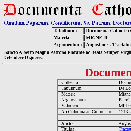
Tabulinum:
Documenta Catholica
Materia:
MIGNE JP
Argumentum:
Augustinus - Tractatus
Sancto Alberto Magno Patrono Plorante ac Beata Semper Virgin
Defendere Digneris.
Documen
Collectio
Docume
Tabulinum
De Eccl
Materia
Migne
Argumentum
Patrolo
Volumen
MPL0
Ab Columna ad Culumnam
1213 -
Auctor
August
Titulus
Tracta