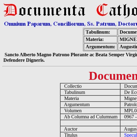
Tabulinum:
Documen
Materia:
MIGNE
Argumentum:
Augustin
Sancto Alberto Magno Patrono Plorante ac Beata Semper Virgin
Defendere Digneris.
Documen
Collectio
Docume
Tabulinum
De Eccl
Materia
Migne
Argumentum
Patrolo
Volumen
MPL0
Ab Columna ad Culumnam
0967 -
Auctor
August
Titulus
Specul