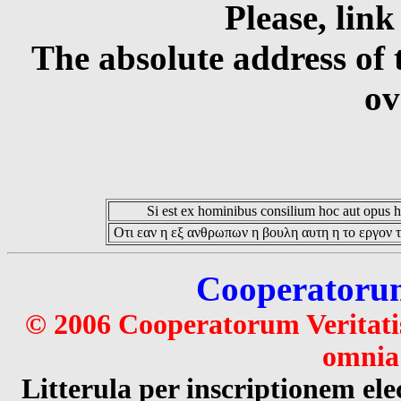
Please, link
The absolute address of 
ov
Si est ex hominibus consilium hoc aut opus hoc
Οτι εαν η εξ ανθρωπων η βουλη αυτη η το εργον τ
Cooperatorum 
© 2006 Cooperatorum Veritatis
omnia 
Litterula per inscriptionem 