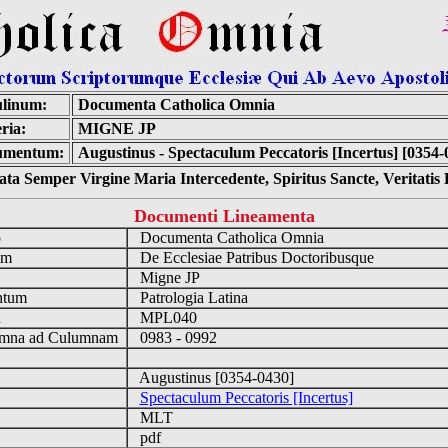
linum:
Documenta Catholica Omnia
ria:
MIGNE JP
umentum:
Augustinus - Spectaculum Peccatoris [Incertus] [0354-
ta Semper Virgine Maria Intercedente, Spiritus Sancte, Veritati
Documenti Lineamenta
o
Documenta Catholica Omnia
um
De Ecclesiae Patribus Doctoribusque
Migne JP
ntum
Patrologia Latina
n
MPL040
mna ad Culumnam
0983 - 0992
Augustinus [0354-0430]
Spectaculum Peccatoris [Incertus]
MLT
pdf