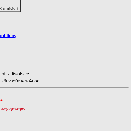
Exquisivit
nditions
eritis dissolvere.
ου δυνασθε καταλυσαι.
tur.
Charge Apostolique
»