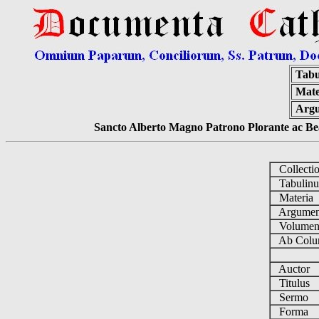
Tabu
Mate
Arg
Sancto Alberto Magno Patrono Plorante ac Bea
Collecti
Tabulin
Materia
Argume
Volume
Ab Colu
Auctor
Titulus
Sermo
Forma