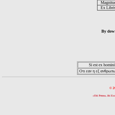
Magnit
Ex Libr
By down
Si est ex hominib
Οτι εαν η εξ ανθρωπω
© 2
«Ubi Petrus, ibi Ecc