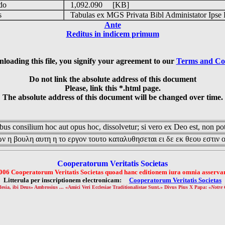
udo
1,092.090 [KB]
is
Tabulas ex MGS Privata Bibl Administator Ipse 
Ante
Reditus in indicem primum
loading this file, you signify your agreement to our
Terms and Co
Do not link the absolute address of this document
Please, link this *.html page.
The absolute address of this document will be changed over time.
us consilium hoc aut opus hoc, dissolvetur; si vero ex Deo est, non pot
ν η βουλη αυτη η το εργον τουτο καταλυθησεται ει δε εκ θεου εστιν 
Cooperatorum Veritatis Societas
006 Cooperatorum Veritatis Societas quoad hanc editionem iura omnia asservan
Litterula per inscriptionem electronicam:
Cooperatorum Veritatis Societas
lesia, ibi Deus» Ambrosius ... «Amici Veri Ecclesiae Traditionalistae Sunt.» Divus Pius X Papa: «
Notre 