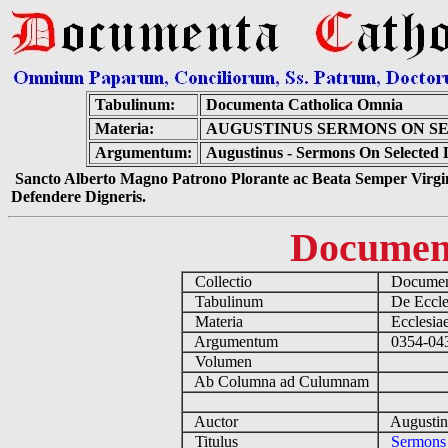
Tabulinum:
Documenta Catholica Omnia
Materia:
AUGUSTINUS SERMONS ON SE
Argumentum:
Augustinus - Sermons On Selected 
Sancto Alberto Magno Patrono Plorante ac Beata Semper Virgin
Defendere Digneris.
Documen
Collectio
Document
Tabulinum
De Eccles
Materia
Ecclesiae
Argumentum
0354-0430
Volumen
Ab Columna ad Culumnam
Auctor
Augustin
Titulus
Sermons 