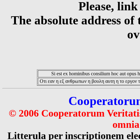
Please, link
The absolute address of 
ov
Si est ex hominibus consilium hoc aut opus hoc
Οτι εαν η εξ ανθρωπων η βουλη αυτη η το εργον τ
Cooperatorum 
© 2006 Cooperatorum Veritatis
omnia 
Litterula per inscriptionem 