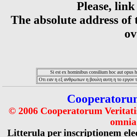
Please, link
The absolute address of 
ov
Si est ex hominibus consilium hoc aut opus hoc
Οτι εαν η εξ ανθρωπων η βουλη αυτη η το εργον τ
Cooperatorum 
© 2006 Cooperatorum Veritatis
omnia 
Litterula per inscriptionem 