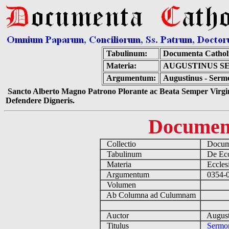
Tabulinum:
Documenta Cathol
Materia:
AUGUSTINUS SER
Argumentum:
Augustinus - Sermo
Sancto Alberto Magno Patrono Plorante ac Beata Semper Virgin
Defendere Digneris.
Documen
Collectio
Docume
Tabulinum
De Eccl
Materia
Ecclesi
Argumentum
0354-04
Volumen
Ab Columna ad Culumnam
Auctor
August
Titulus
Sermon